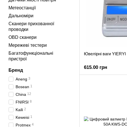
Метеостанції
Дальноміри
Сканери прихованної
проводки
OBD сканери
Мережеві тестери
Багатофункціональні
Ювелірні ваги YIERY
пристрої
615.00 грн
Бренд
3
Aneng
1
Bosean
12
China
8
FNIRSI
2
Kaili
1
Keweisi
4
Protmex