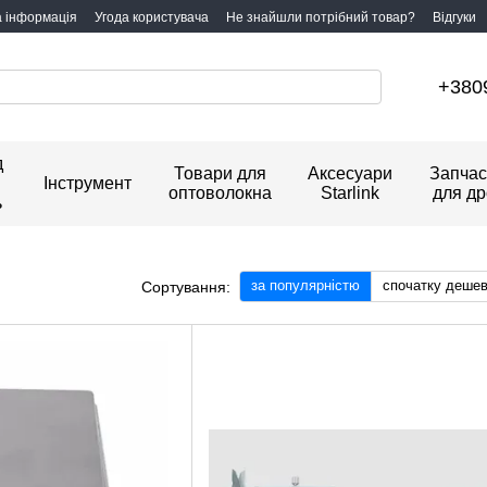
а інформація
Угода користувача
Не знайшли потрібний товар?
Відгуки
+380
д
Товари для
Аксесуари
Запчас
Інструмент
оптоволокна
Starlink
для др
ь
за популярністю
спочатку деше
Сортування: