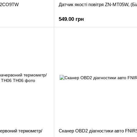
ря 2CO9TW
Датчик якості повітря ZN-MT05W, (Бі
549.00 грн
червоний термометр/
Сканер OBD2 діагностики авто FNIR