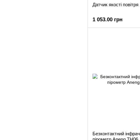
Датчик якості повіт
1 053.00 грн
Безконтактний інфра
пірометр Aneng TH06