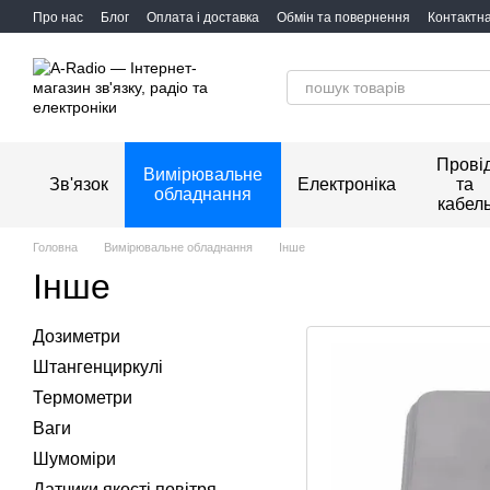
Перейти до основного контенту
Про нас
Блог
Оплата і доставка
Обмін та повернення
Контактн
Прові
Вимірювальне
Зв'язок
Електроніка
та
обладнання
кабел
Головна
Вимірювальне обладнання
Інше
Інше
Дозиметри
Штангенциркулі
Термометри
Ваги
Шумоміри
Датчики якості повітря