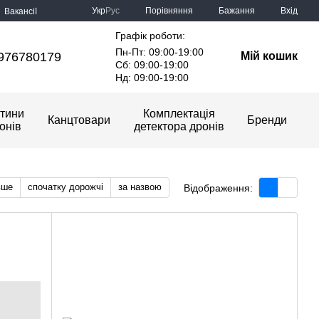
Порівняння
Укр
Рус
Бажання
Вхід
Вакансії
Графік роботи:
Пн-Пт: 09:00-19:00
976780179
Мій кошик
Сб: 09:00-19:00
Нд: 09:00-19:00
тини
Комплектація
Канцтовари
Бренди
онів
детектора дронів
вше
спочатку дорожчі
за назвою
Відображення: