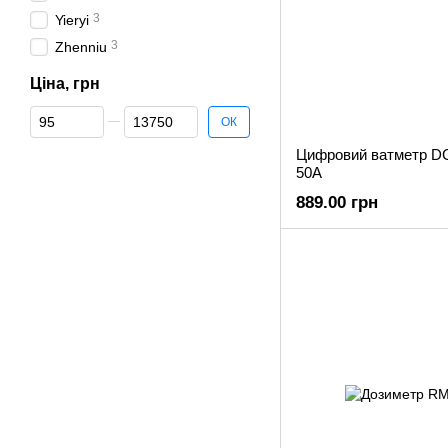
3
Yieryi
3
Zhenniu
Ціна, грн
Від Ціна, грн
До Ціна, грн
ОК
Цифровий ватметр D
50A
889.00 грн