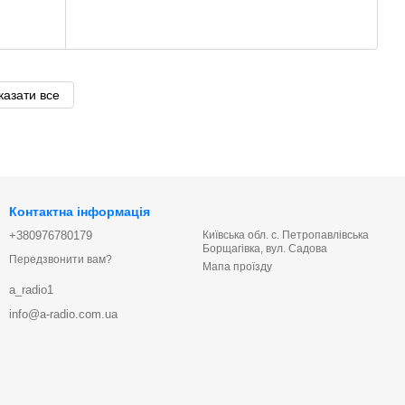
казати все
Контактна інформація
+380976780179
Київська обл. с. Петропавлівська
Борщагівка, вул. Садова
Передзвонити вам?
Мапа проїзду
a_radio1
info@a-radio.com.ua