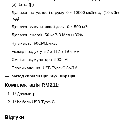
(x), бета (β)
Діапазон потужності струму: 0 ~ 10000 мкЗв/год (10 мЗв/
год)
Діапазон кумулятивної дози: 0 ~ 500 мЗв
Діапазон енергії: 50 кеВ-3 Мев≤±30%
Чутливість: 60CPM/мкЗв
Розмір продукту: 52 x 112 x 19,6 мм
Ємність акумулятора: 800mAh
Блок живлення: USB Type-C 5V/1A
Метод сигналізації: Звук, вібрація
Комплектація RM211:
1* Дозиметр
1* Кабель USB Type-C
Відгуки