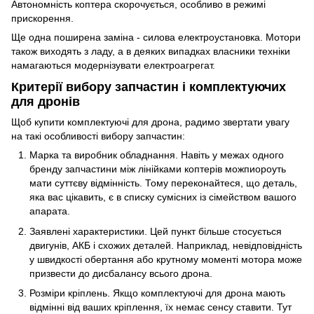
Автономність коптера скорочується, особливо в режимі
прискорення.
Ще одна поширена заміна - силова електроустановка. Мотори
також виходять з ладу, а в деяких випадках власники техніки
намагаються модернізувати електроагрегат.
Критерії вибору запчастин і комплектуючих
для дронів
Щоб купити комплектуючі для дрона, радимо звертати увагу
на такі особливості вибору запчастин:
Марка та виробник обладнання. Навіть у межах одного
бренду запчастини між лінійками коптерів можпиороуть
мати суттєву відмінність. Тому переконайтеся, що деталь,
яка вас цікавить, є в списку сумісних із сімейством вашого
апарата.
Заявлені характеристики. Цей пункт більше стосується
двигунів, АКБ і схожих деталей. Наприклад, невідповідність
у швидкості обертання або крутному моменті мотора може
призвести до дисбалансу всього дрона.
Розміри кріплень. Якщо комплектуючі для дрона мають
відмінні від ваших кріплення, їх немає сенсу ставити. Тут