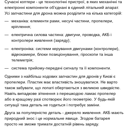
Сучасні коптери - це технологічні пристрої, в яких механічні та
електронні компоненти об'єднані в єдиний літальний апарат.
Усі запчастини для дрона можна розділити на кілька категорій:
механіка: елементи рами, несучі частини, пропелери,
кріплення;
електрична силова частина: двигуни, проводка, АКБ і
контролери живлення (заряду);
електроніка: системи керування двигунами (контролери),
відеокамери, блоки позиціонування, гіроскопи та інша
телеметрія;
система прийому-передачі сигналу та її компоненти.
Одними з найбільш ходових запчастин для дронів у Києві є
пропелери. Пластик має властивість зношуватися. Не варто
також забувати, що лопаті обертаються з великою швидкістю.
Навіть випадкове зіткнення з перешкодою ламає пропелер
або в кращому разі спотворює його геометрію. У будь-якій
ситуації така деталь не годиться і потребує заміни.
Друга за популярністю деталь - джерело живлення. АКБ мають
природний знос і це нормальне явище. Згодом батарея
просто не зможе тримати достатній рівень заряду.