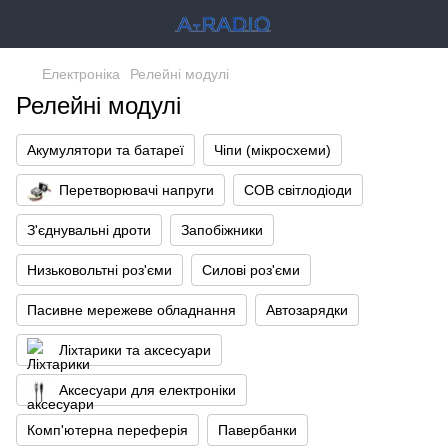
Електроніка
Релейні модулі
Релейні модулі
Акумулятори та батареї
Чіпи (мікросхеми)
Перетворювачі напруги
COB світлодіоди
З'єднувальні дроти
Запобіжники
Низьковольтні роз'єми
Силові роз'єми
Пасивне мережеве обладнання
Автозарядки
Ліхтарики та аксесуари
Аксесуари для електроніки
Комп'ютерна переферія
Павербанки