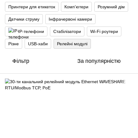
Принтери для етикеток
Комп'ютери
Розумний дім
Датчики струму
Інфрачервоні камери
IP-телефони
Стабілізатори
Wi‑Fi роутери
Різне
USB-хаби
Релейні модулі
Фільтр
За популярністю