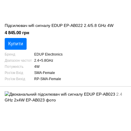
Підсилювач wifi сигналу EDUP EP-AB022 2.4/5.8 GHz 4W
4 845.00 грн
Купити
Бренд
EDUP Electronics
Діапазон частот
2.4+5.8GHz
Потужність
4W
Роз'єм Вхід
SMA-Female
Роз'єм Вихід
RP-SMA-Female