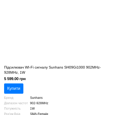
Підсилювач WI-Fi сигналу Sunhans SH09Gi1000 902MHz-
928MHz, 1W
5 599.00 грн
Купити
Бренд
Sunhans
Діапазон частот
902-928MHz
Потужність
1W
Роз'єм Вхід
SMA-Female