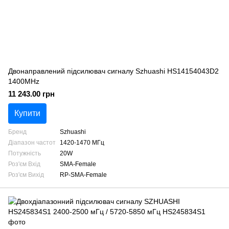
Двонаправлений підсилювач сигналу Szhuashi HS14154043D2
1400MHz
11 243.00 грн
Купити
Бренд
Szhuashi
Діапазон частот
1420-1470 МГц
Потужність
20W
Роз'єм Вхід
SMA-Female
Роз'єм Вихід
RP-SMA-Female