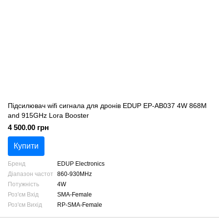
Підсилювач wifi сигнала для дронів EDUP EP-AB037 4W 868M
and 915GHz Lora Booster
4 500.00 грн
Купити
Бренд
EDUP Electronics
Діапазон частот
860-930MHz
Потужність
4W
Роз'єм Вхід
SMA-Female
Роз'єм Вихід
RP-SMA-Female