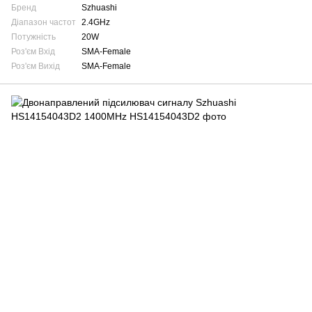
Бренд
Szhuashi
Діапазон частот
2.4GHz
Потужність
20W
Роз'єм Вхід
SMA-Female
Роз'єм Вихід
SMA-Female