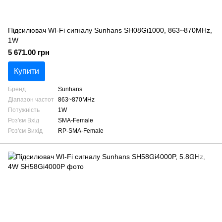
Підсилювач WI-Fi сигналу Sunhans SH08Gi1000, 863~870MHz,
1W
5 671.00 грн
Купити
Бренд
Sunhans
Діапазон частот
863~870MHz
Потужність
1W
Роз'єм Вхід
SMA-Female
Роз'єм Вихід
RP-SMA-Female