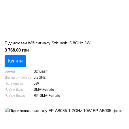
Підсилювач Wifi сигналу Szhuashi 5.8GHz 5W
3 768.00 грн
Купити
Бренд
Szhuashi
Діапазон частот
5.8GHz
Потужність
5W
Роз'єм Вхід
SMA-Female
Роз'єм Вихід
RP-SMA-Female