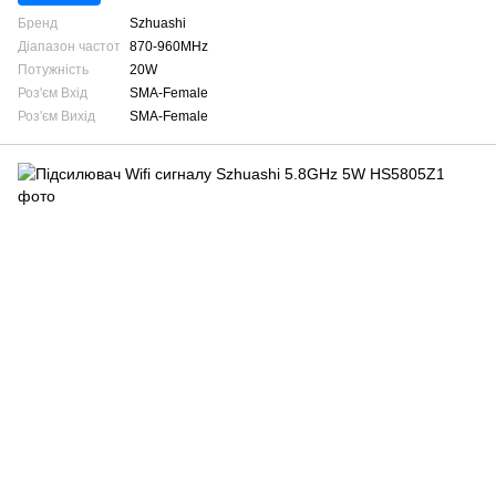
Бренд
Szhuashi
Діапазон частот
870-960MHz
Потужність
20W
Роз'єм Вхід
SMA-Female
Роз'єм Вихід
SMA-Female