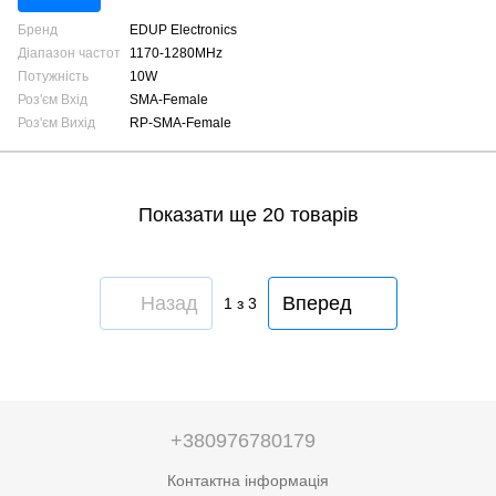
Бренд
EDUP Electronics
Діапазон частот
1170-1280MHz
Потужність
10W
Роз'єм Вхід
SMA-Female
Роз'єм Вихід
RP-SMA-Female
Показати ще 20 товарів
Назад
Вперед
1
з 3
+380976780179
Контактна інформація