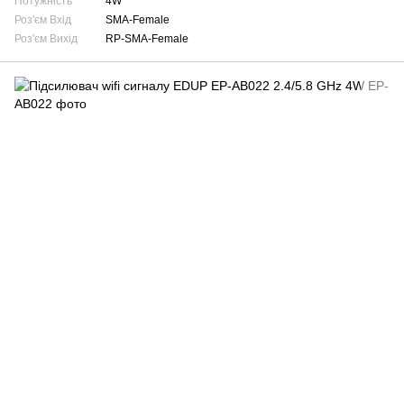
Потужність
4W
Роз'єм Вхід
SMA-Female
Роз'єм Вихід
RP-SMA-Female