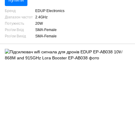
Бренд
EDUP Electronics
Діапазон частот
2.4GHz
Потужність
20W
Роз'єм Вхід
SMA-Female
Роз'єм Вихід
SMA-Female