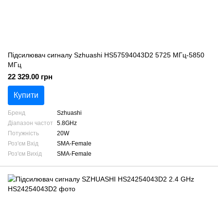
Підсилювач сигналу Szhuashi HS57594043D2 5725 МГц-5850
МГц
22 329.00 грн
Купити
Бренд
Szhuashi
Діапазон частот
5.8GHz
Потужність
20W
Роз'єм Вхід
SMA-Female
Роз'єм Вихід
SMA-Female