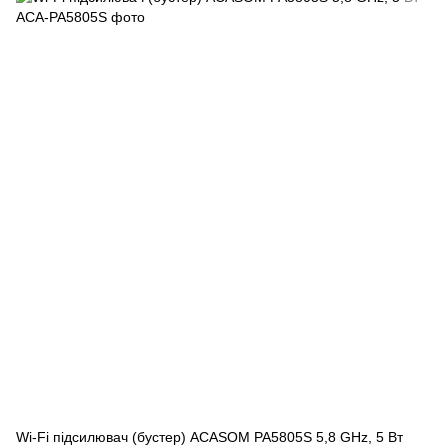
Wi-Fi підсилювач (бустер) ACASOM PA5805S 5,8 GHz, 5 Вт