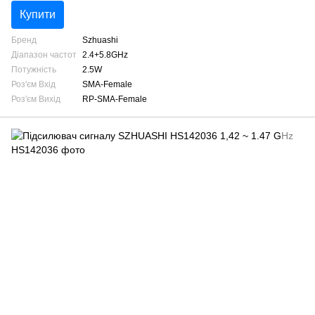
Купити
Бренд
Szhuashi
Діапазон частот
2.4+5.8GHz
Потужність
2.5W
Роз'єм Вхід
SMA-Female
Роз'єм Вихід
RP-SMA-Female