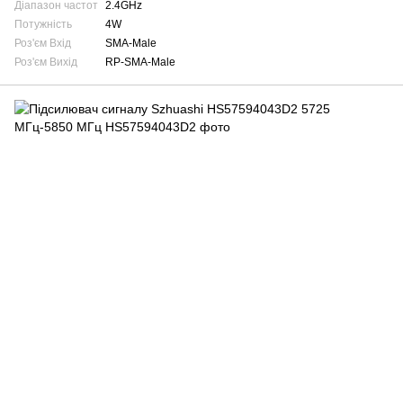
Діапазон частот
2.4GHz
Потужність
4W
Роз'єм Вхід
SMA-Male
Роз'єм Вихід
RP-SMA-Male