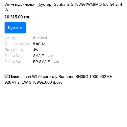
Wi-Fi підсилювач (бустер) Sunhans SH58Gi4WMIMO 5,8 GHz, 4
W
16 315.00 грн
Купити
Бренд
Sunhans
Діапазон частот
5.8GHz
Потужність
4W
Роз'єм Вхід
SMA-Female
Роз'єм Вихід
RP-SMA-Female