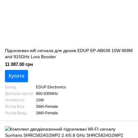
Підсилювач wifi сигнала для дронів EDUP EP-AB038 10W 868M
and 915GHz Lora Booster
11 087.00 грн
Купити
Бренд
EDUP Electronics
Діапазон частот
860-930MHz
Потужність
10W
Роз'єм Вхід
SMA-Female
Роз'єм Вихід
SMA-Female