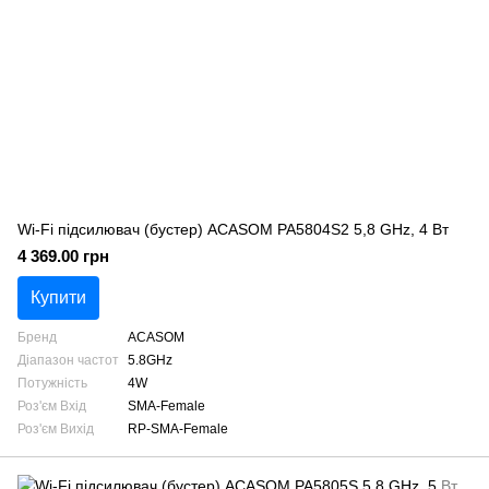
Wi-Fi підсилювач (бустер) ACASOM PA5804S2 5,8 GHz, 4 Вт
4 369.00 грн
Купити
Бренд
ACASOM
Діапазон частот
5.8GHz
Потужність
4W
Роз'єм Вхід
SMA-Female
Роз'єм Вихід
RP-SMA-Female