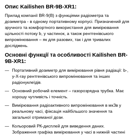
Опис Kailishen BR-9B-XR1:
Прилад компанії BR-9(B) з функціями радіометра та
дозиметра - в одному портативному корпусі. Призначений для
зручного та комфортного використання для вимірювання
щільності потоку b, y частинок, а також рентгенівського
випромінювання – як для разових, так і для тривалих
досліджень.
Основні функції та особливості Kailishen BR-
9B-XR1:
Портативний дозиметр для вимірювання рівня радіації: b-,
y-X-ray рентгенівського випромінювання та інших
радіонуклеїдів.
Основний робочий елемент – газорозрядна трубка. Має
хорошу чутливість і точність.
Вимірювання радіоактивного випромінювання в мкЗв у
реальному часі, фіксація найбільшого значення та
загальної отриманої дози.
Кольоровий РК-дисплей для виведення даних.
Зображення графіка вимірювання у часі в нижній частині