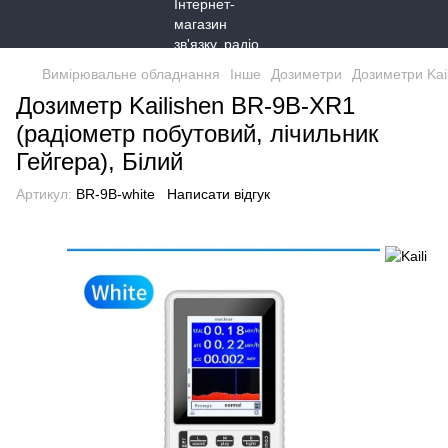
Вимірювальне обладнання
Інше
Дозиметри
Дозиметри Kail
Дозиметр Kailishen BR-9B-XR1
(радіометр побутовий, лічильник
Гейгера), Білий
Артикул:
BR-9B-white
Написати відгук