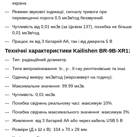
екрана.
Режими звукової індикації, сигналу тривоги при
перевищенні порога 0,5 мкЗв/год беззвучний.
Чутливість від 0,01 мкЗв (за Цезієм 137), похибка не більше
0,01 мкЗв/год.
Працює як від 3 батарей АА, так і від джерела 5 В
Технічні характеристики Kailishen BR-9B-XR1:
Тип: радіаційний дозиметр.
Типи випромінювання: b-, y-, X-ray рентгенівське та інші.
Одиниці виміру: мкЗв/год (мікрозиверт на годину).
Максимальне значення: 99.99 мкЗв.
Чутливість: 0,01 мкЗв.
Похибка свідчень реальному часі: максимум 10%.
Похибка свідчень максимального значення: максимум 3%.
Живлення: від 3 батарей АА або через кабель USB 5 В
Розміри (Д х Ш х В): 104 х 70 х 28 мм.