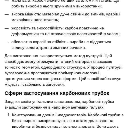
мала вага: карбон значно легший за алюміній і сталь, що
робить вироби з нього зручними у використанні;
висока міцність: матеріал дуже стійкий до вигинів, ударів і
механічних навантажень;
жорсткість та зносостійкість: карбон практично не
деформується та не втрачає своїх властивостей із часом;
абсолютна корозійна стійкість: вироби не піддаються
впливу вологи, іржі та хімічних речовин.
Для виготовлення використовується метод пултрузії. Цей
спосіб дає змогу отримувати готовий матеріал із високою
точністю геометрії, однорідністю структури. У процесі пултрузії
вуглеволокна просочуються полімерною смолою і
протягуються через спеціальні форми. Цей спосіб забезпечує
міцність і стабільність заготовки.
Сфери застосування карбонових трубок
Завдяки своїм унікальним властивостям, карбонові трубки
знайшли застосування в найрізноманітніших галузях:
Конструювання дронів і квадрокоптерів. Карбонові трубки в
Києві широко використовуються в авіамоделюванні та
виробництві безпілотних літальних апаратів. Вони дають