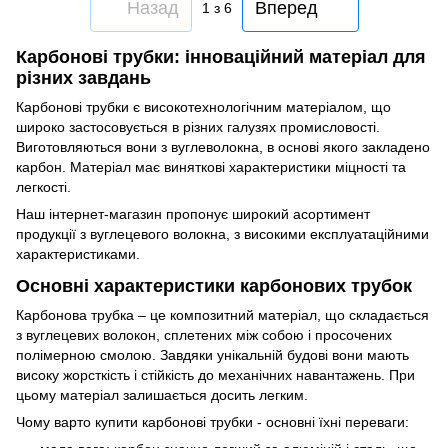
Назад
Вперед
1
з 6
Карбонові трубки: інноваційний матеріал для
різних завдань
Карбонові трубки є високотехнологічним матеріалом, що
широко застосовується в різних галузях промисловості.
Виготовляються вони з вуглеволокна, в основі якого закладено
карбон. Матеріал має виняткові характеристики міцності та
легкості.
Наш інтернет-магазин пропонує широкий асортимент
продукції з вуглецевого волокна, з високими експлуатаційними
характеристиками.
Основні характеристики карбонових трубок
Карбонова трубка – це композитний матеріал, що складається
з вуглецевих волокон, сплетених між собою і просочених
полімерною смолою. Завдяки унікальній будові вони мають
високу жорсткість і стійкість до механічних навантажень. При
цьому матеріал залишається досить легким.
Чому варто купити карбонові трубки - основні їхні переваги: