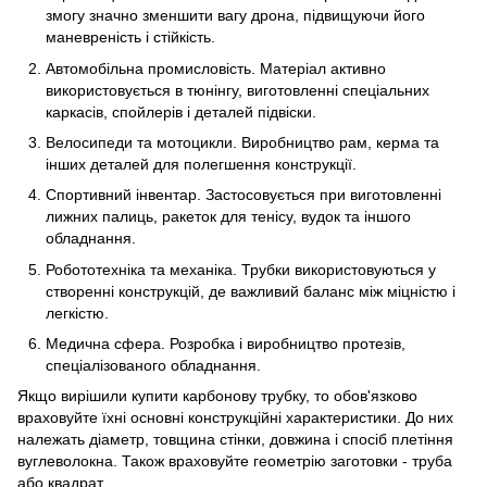
змогу значно зменшити вагу дрона, підвищуючи його
маневреність і стійкість.
Автомобільна промисловість. Матеріал активно
використовується в тюнінгу, виготовленні спеціальних
каркасів, спойлерів і деталей підвіски.
Велосипеди та мотоцикли. Виробництво рам, керма та
інших деталей для полегшення конструкції.
Спортивний інвентар. Застосовується при виготовленні
лижних палиць, ракеток для тенісу, вудок та іншого
обладнання.
Робототехніка та механіка. Трубки використовуються у
створенні конструкцій, де важливий баланс між міцністю і
легкістю.
Медична сфера. Розробка і виробництво протезів,
спеціалізованого обладнання.
Якщо вирішили купити карбонову трубку, то обов'язково
враховуйте їхні основні конструкційні характеристики. До них
належать діаметр, товщина стінки, довжина і спосіб плетіння
вуглеволокна. Також враховуйте геометрію заготовки - труба
або квадрат.