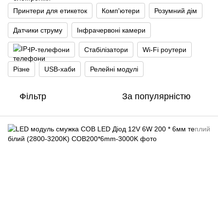
Принтери для етикеток
Комп'ютери
Розумний дім
Датчики струму
Інфрачервоні камери
IP-телефони
Стабілізатори
Wi‑Fi роутери
Різне
USB-хаби
Релейні модулі
Фільтр
За популярністю