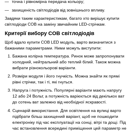
точна і рівномірна передача кольору;
захищеність світлодіодів від зовнішнього впливу.
Завдяки таким характеристикам, багато хто вирішує купити
світлодіоди COB на заміну звичайним LED-стрічкам.
Критерії вибору COB світлодіодів
Щоб вдало купити COB LED модуль, варто визначитися з
бажаними параметрами. Ними можуть виступити:
Бажана колірна температура. Ринок може запропонувати
холодний, нейтральний або теплий білий. Також можна
вибрати різнокольорові варіанти.
Розміри модуля і його гнучкість. Можна знайти як прямі
рівні стрічки, так і ті, які гнуться.
Напруга і потужність. Популярні варіанти мають напругу
12 або 24 Вольт, а потужність варіюється від декількох ват
до сотень ват залежно від необхідної яскравості.
Сценарій використання. Для освітлення на вулиці варто
підібрати більш захищений варіант, щоб не пошкодити
електроніку під час експлуатації на сонці, вітрі та дощі. Під
час встановлення всередині приміщення цей параметр не