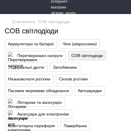
Електроніка
COB світлодіоди
COB світлодіоди
Акумулятори та батареї
Чіпи (мікросхеми)
Перетворювачі напруги
COB світлодіоди
З'єднувальні дроти
Запобіжники
Низьковольтні роз'єми
Силові роз'єми
Пасивне мережеве обладнання
Автозарядки
Ліхтарики та аксесуари
Аксесуари для електроніки
Комп'ютерна переферія
Павербанки