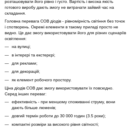
розташовувати його рівно і густо. Вартість і висока якість
готового виробу дають змогу не витрачати зайвий час на
складання.
Головна перевага COB діодів - рівномірність світіння без точок
і спотворень. Окремі елементи в такому приладі просто не
видно. Це дає змогу використовувати його для різних сценаріїв
освітлення:
на вулиці;
в інтерєрі та екстерєрі;
для реклами;
для декорацій;
як елемент робочого простору.
Ціна діодів COB дає змогу використовувати їх повсюдно.
Серед інших переваг:
ефективність - при меншому споживанні струму, вони
дають більше люменів;
довгий термін роботи до 30 000 годин (3.5 роки);
компактні розміри за високого рівня світності;