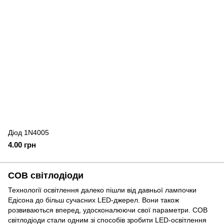
Діод 1N4005
4.00 грн
COB світлодіоди
Технології освітлення далеко пішли від давньої лампочки
Едісона до більш сучасних LED-джерел. Вони також
розвиваються вперед, удосконалюючи свої параметри. COB
світлодіоди стали одним зі способів зробити LED-освітлення