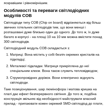
яскравішим і рівномірнішим.
Особливості та переваги світлодіодних
модулів COB
Світлодіоди типу COB (Chip on board) відрізняються від більш
звичних готельних світлодіодів тим, що вони менші і
розташовані дуже близько один до одного. До того ж, їх дуже
багато в корпусі - на площі 10 на 10 мм можна вмістити понад
300 світлодіодів.
Світлодіодний модуль COB складається з:
Матриці. Вона містить у собі безліч окремих кристалів на
підкладці;
Металевої підкладки. Матриця прикріплена до неї
спеціальним клеєм. Вона також служить тепловідводом;
Струмопровідних доріжок. Вони електрично зєднують
світлодіоди.
Таке позиціонування, шар люмінофора і матова кришка на
платі дає ефект безперервного світіння. До того ж, подібна
конструкція звільняє від необхідності майструвати власний
прилад - припаювати кожен окремий SMD-світлодіод до плати,