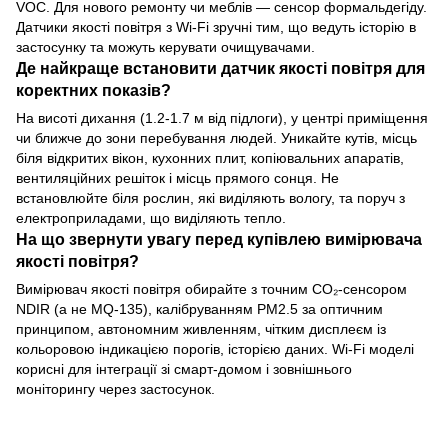
VOC. Для нового ремонту чи меблів — сенсор формальдегіду.
Датчики якості повітря з Wi-Fi зручні тим, що ведуть історію в
застосунку та можуть керувати очищувачами.
Де найкраще встановити датчик якості повітря для
коректних показів?
На висоті дихання (1.2-1.7 м від підлоги), у центрі приміщення
чи ближче до зони перебування людей. Уникайте кутів, місць
біля відкритих вікон, кухонних плит, копіювальних апаратів,
вентиляційних решіток і місць прямого сонця. Не
встановлюйте біля рослин, які виділяють вологу, та поруч з
електроприладами, що виділяють тепло.
На що звернути увагу перед купівлею вимірювача
якості повітря?
Вимірювач якості повітря обирайте з точним CO₂-сенсором
NDIR (а не MQ-135), калібруванням PM2.5 за оптичним
принципом, автономним живленням, чітким дисплеєм із
кольоровою індикацією порогів, історією даних. Wi-Fi моделі
корисні для інтеграції зі смарт-домом і зовнішнього
моніторингу через застосунок.