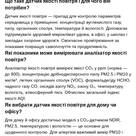
Що таке датчик якості повітря і для чого він
потрібен?
Датчик якості повітря — прилад для контролю параметрів
середовища у приміщенні: концентрації вуглекислого газу,
пилу, органічних сполук, температури й вологості. Допомагає
підтримувати здоровий мікроклімат удома, в офісі, у школах і
закладах охорони здоров'я. Своєчасне провітрювання за
показами покращує самопочуття та продуктивність.
Які показники може вимірювати аналізатор якості
повітря?
Аналізатор якості повітря вимірює вміст CO₂ у ppm (норма —
до 800), концентрацію дрібнодисперсного пилу PM2.5 і PM10 у
мкг/м³, летких органічних сполук (VOC), формальдегіду HCHO,
чадного газу CO, оксидів азоту NO₂, озону O₃, температуру,
вологість, атмосферний тиск. Обчислює загальний індекс
якості AQI.
Як вибрати датчик якості повітря для дому чи
офісу?
Для дому й офісу достатньо моделі з CO₂-датчиком NDIR,
PM2.5, температурою і вологістю — це основне для
щоденного контролю. Для алергіків важливий вимір PM10 і