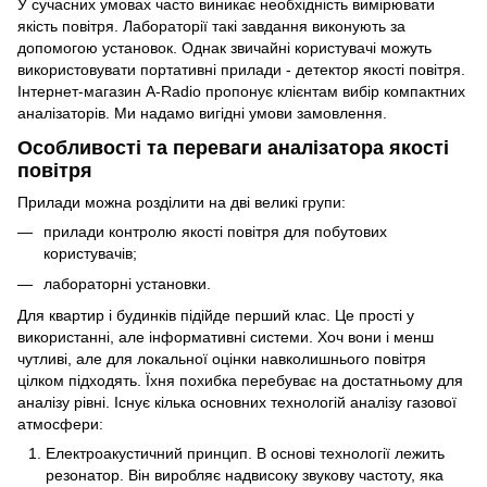
У сучасних умовах часто виникає необхідність вимірювати
якість повітря. Лабораторії такі завдання виконують за
допомогою установок. Однак звичайні користувачі можуть
використовувати портативні прилади - детектор якості повітря.
Інтернет-магазин A-Radio пропонує клієнтам вибір компактних
аналізаторів. Ми надамо вигідні умови замовлення.
Особливості та переваги аналізатора якості
повітря
Прилади можна розділити на дві великі групи:
прилади контролю якості повітря для побутових
користувачів;
лабораторні установки.
Для квартир і будинків підійде перший клас. Це прості у
використанні, але інформативні системи. Хоч вони і менш
чутливі, але для локальної оцінки навколишнього повітря
цілком підходять. Їхня похибка перебуває на достатньому для
аналізу рівні. Існує кілька основних технологій аналізу газової
атмосфери:
Електроакустичний принцип. В основі технології лежить
резонатор. Він виробляє надвисоку звукову частоту, яка