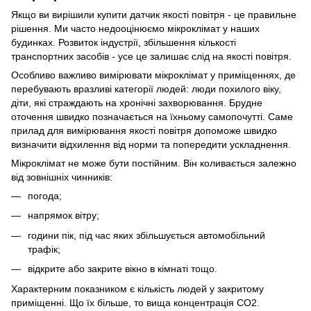
Якщо ви вирішили купити датчик якості повітря - це правильне
рішення. Ми часто недооцінюємо мікроклімат у наших
будинках. Розвиток індустрії, збільшення кількості
транспортних засобів - усе це залишає слід на якості повітря.
Особливо важливо вимірювати мікроклімат у приміщеннях, де
перебувають вразливі категорії людей: люди похилого віку,
діти, які страждають на хронічні захворювання. Брудне
оточення швидко позначається на їхньому самопочутті. Саме
прилад для вимірювання якості повітря допоможе швидко
визначити відхилення від норми та попередити ускладнення.
Мікроклімат не може бути постійним. Він коливається залежно
від зовнішніх чинників:
погода;
напрямок вітру;
години пік, під час яких збільшується автомобільний
трафік;
відкрите або закрите вікно в кімнаті тощо.
Характерним показником є кількість людей у закритому
приміщенні. Що їх більше, то вища концентрація СО2.