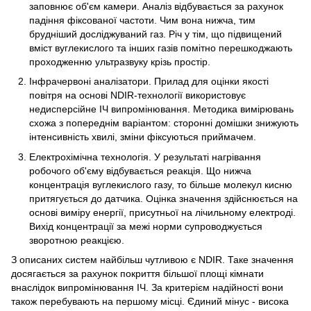
заповнює об'єм камери. Аналіз відбувається за рахунок
падіння фіксованої частоти. Чим вона нижча, тим
брудніший досліджуваний газ. Річ у тім, що підвищений
вміст вуглекислого та інших газів помітно перешкоджають
проходженню ультразвуку крізь простір.
Інфрачервоні аналізатори. Прилад для оцінки якості
повітря на основі NDIR-технології використовує
недисперсійне ІЧ випромінювання. Методика вимірювань
схожа з попереднім варіантом: сторонні домішки знижують
інтенсивність хвилі, зміни фіксуються приймачем.
Електрохімічна технологія. У результаті нагрівання
робочого об'єму відбувається реакція. Що нижча
концентрація вуглекислого газу, то більше молекул кисню
притягується до датчика. Оцінка значення здійснюється на
основі виміру енергії, присутньої на лічильному електроді.
Вихід концентрації за межі норми супроводжується
зворотною реакцією.
З описаних систем найбільш чутливою є NDIR. Таке значення
досягається за рахунок покриття більшої площі кімнати
внаслідок випромінювання ІЧ. За критерієм надійності вони
також перебувають на першому місці. Єдиний мінус - висока