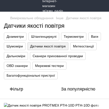
Вимірювальне обладнання
Інше
Датчики якості повітря
Датчики якості повітря
Дозиметри
Штангенциркулі
Термометри
Ваги
Шумоміри
Датчики якості повітря
Метеостанції
Дальноміри
Сканери прихованної проводки
OBD сканери
Мережеві тестери
Багатофункціональні пристрої
Фільтр
За популярністю