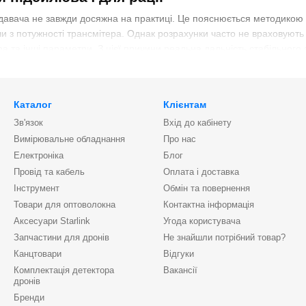
давача не завжди досяжна на практиці. Це пояснюється методикою
и з потужності трансмітера. Однак розрахунки часто не враховують п
а та інші параметри. З цієї причини реальна дальність стабільного 
на локацій, на яких працює рація. Одна й та сама станція показувати
 явище, сигнал має затухати в міру зміни щільності перешкод на шля
Каталог
Клієнтам
ється.
Зв'язок
Вхід до кабінету
ликаний компенсувати ці неприємності. Пристрій дає змогу посилит
Вимірювальне обладнання
Про нас
ті розширюється зона покриття, а власник отримує стабільне покрит
Електроніка
Блог
Провід та кабель
Оплата і доставка
та особливості підсилювачів для рацій (р
Інструмент
Обмін та повернення
 – не самостійний прилад. Він не генерує радіочастоту, а тільки пос
Товари для оптоволокна
Контактна інформація
Аксесуари Starlink
Угода користувача
ає сигнал від зовнішнього передавача;
Запчастини для дронів
Не знайшли потрібний товар?
;
Канцтовари
Відгуки
Комплектація детектора
Вакансії
дронів
ся з передавальною антеною. З'єднання виконується через коаксіал
Бренди