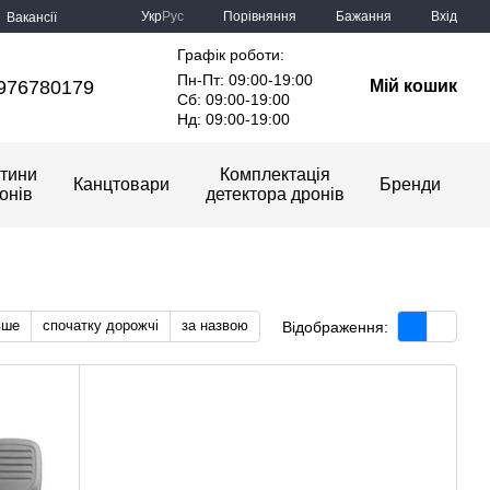
Порівняння
Укр
Рус
Бажання
Вхід
Вакансії
Графік роботи:
Пн-Пт: 09:00-19:00
976780179
Мій кошик
Сб: 09:00-19:00
Нд: 09:00-19:00
тини
Комплектація
Канцтовари
Бренди
онів
детектора дронів
вше
спочатку дорожчі
за назвою
Відображення: