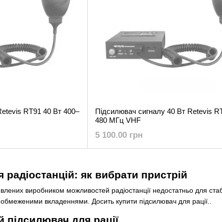
etevis RT91 40 Вт 400–
Підсилювач сигналу 40 Вт Retevis R
480 МГц VHF
5 100.00 грн
 радіостанцій: як вибрати пристрій
аявлених виробником можливостей радіостанції недостатньо для стабі
обмеженими вкладеннями. Досить купити підсилювач для рації..
й підсилювач для рації