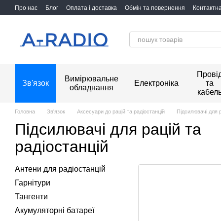
Перейти до основного контенту
Про нас
Блог
Оплата і доставка
Обмін та повернення
Контактн
Прові
Вимірювальне
Зв'язок
Електроніка
та
обладнання
кабел
Головна
Зв'язок
Аксесуари до рацій та радіостанцій
Підсилювачі для 
Підсилювачі для рацій та
радіостанцій
Антени для радіостанцій
Гарнітури
Тангенти
Акумуляторні батареї