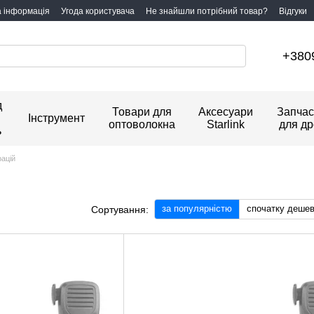
а інформація
Угода користувача
Не знайшли потрібний товар?
Відгуки
+380
д
Товари для
Аксесуари
Запчас
Інструмент
оптоволокна
Starlink
для др
ь
рацій
за популярністю
спочатку деше
Сортування: