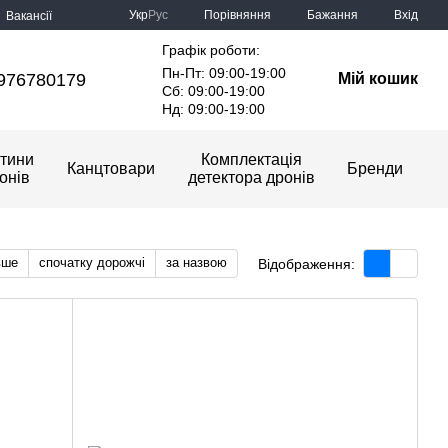
Порівняння
Укр
Рус
Бажання
Вхід
Вакансії
Графік роботи:
Пн-Пт: 09:00-19:00
976780179
Мій кошик
Сб: 09:00-19:00
Нд: 09:00-19:00
тини
Комплектація
Канцтовари
Бренди
онів
детектора дронів
вше
спочатку дорожчі
за назвою
Відображення: