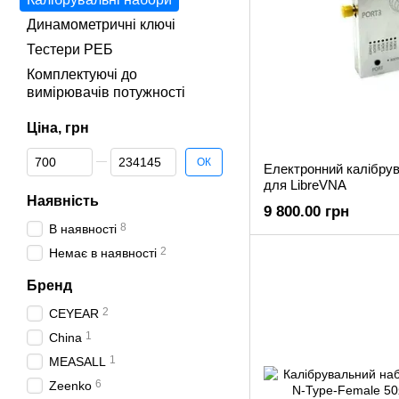
Динамометричні ключі
Тестери РЕБ
Комплектуючі до
вимірювачів потужності
Ціна, грн
Від Ціна, грн
До Ціна, грн
ОК
Електронний калібрув
для LibreVNA
Наявність
9 800.00 грн
8
В наявності
2
Немає в наявності
Бренд
2
CEYEAR
1
China
1
MEASALL
6
Zeenko