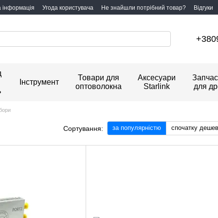
а інформація
Угода користувача
Не знайшли потрібний товар?
Відгуки
+380
д
Товари для
Аксесуари
Запчас
Інструмент
оптоволокна
Starlink
для др
ь
абори
за популярністю
спочатку деше
Сортування: