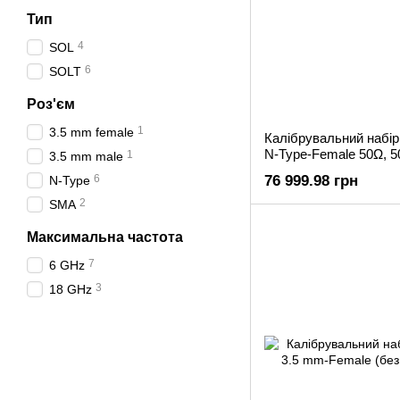
Тип
4
SOL
6
SOLT
Роз'єм
1
3.5 mm female
Калібрувальний набі
N-Type-Female 50Ω, 
1
3.5 mm male
6
76 999.98 грн
N-Type
2
SMA
Максимальна частота
7
6 GHz
3
18 GHz