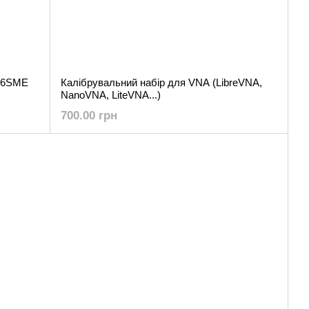
C06SME
Калібрувальний набір для VNA (LibreVNA,
NanoVNA, LiteVNA...)
700.00 грн