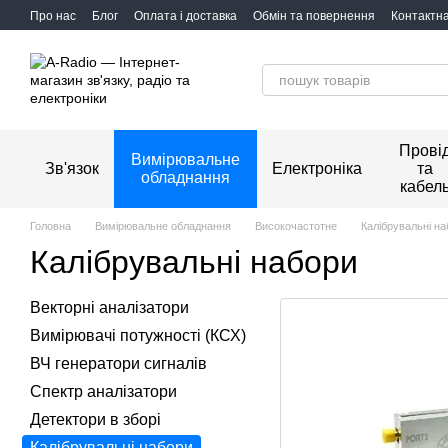
Перейти до основного контенту
Про нас
Блог
Оплата і доставка
Обмін та повернення
Контактн
Прові
Вимірювальне
Зв'язок
Електроніка
та
обладнання
кабел
Головна
Вимірювальне обладнання
Високочастотне
Калібрувальні н
Калібрувальні набори
Векторні аналізатори
Вимірювачі потужності (КСХ)
ВЧ генератори сигналів
Спектр аналізатори
Детектори в зборі
Калібрувальні набори