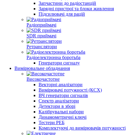
Запчастини до радіостанцій
Зарядні пристрої та блоки живлення
Підсилювачі для рацій
Радіоприймачі
SDR приймачі
Ретранслятори
Радіоелектронна боротьба
Генератори сигналу
Вимірювальне обладнання
Високочастотне
Векторні аналізатори
Вимірювачі потужності (КСХ)
ВЧ генератори сигналів
Спектр аналізатори
Детектори в зборі
Калібрувальні набори
Динамометричні ключі
Тестери РЕБ
Комплектуючі до вимірювачів потужності