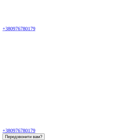
+380976780179
+380976780179
Передзвонити вам?