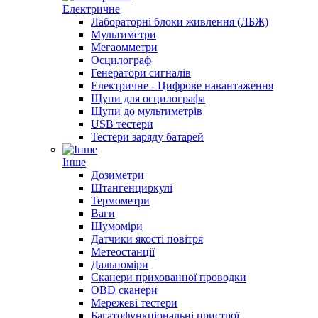
Електричне
Лабораторні блоки живлення (ЛБЖ)
Мультиметри
Мегаомметри
Осцилограф
Генератори сигналів
Електричне - Цифрове навантаження
Щупи для осцилографа
Щупи до мультиметрів
USB тестери
Тестери заряду батарей
Інше
Дозиметри
Штангенциркулі
Термометри
Ваги
Шумоміри
Датчики якості повітря
Метеостанції
Дальноміри
Сканери прихованної проводки
OBD сканери
Мережеві тестери
Багатофункціональні пристрої