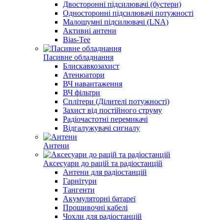
Двосторонні підсилювачі (бустери)
Односторонні підсилювачі потужності
Малошумні підсилювачі (LNA)
Активні антени
Bias-Tee
Пасивне обладнання
Блискавкозахист
Атенюатори
ВЧ навантаження
ВЧ фільтри
Сплітери (Ділителі потужності)
Захист від постійного струму
Радіочастотні перемикачі
Відгалужувачі сигналу
Антени
Аксесуари до рацій та радіостанцій
Антени для радіостанцій
Гарнітури
Тангенти
Акумуляторні батареї
Прошивочні кабелі
Чохли для радіостанцій