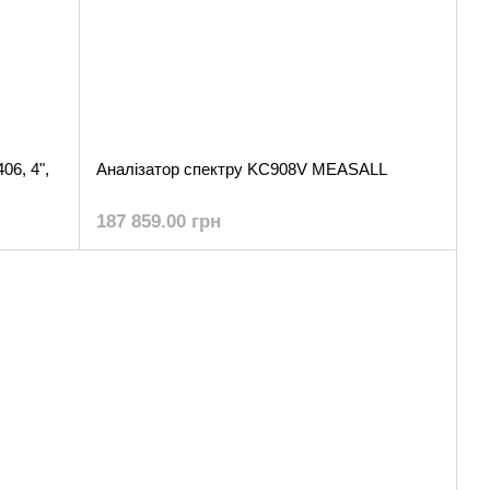
06, 4",
Аналізатор спектру KC908V MEASALL
187 859.00 грн