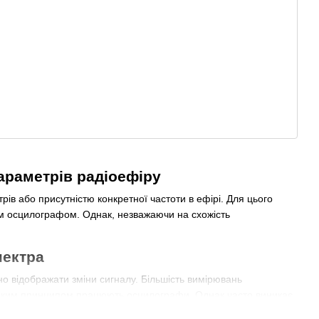
араметрів радіоефіру
ів або присутністю конкретної частоти в ефірі. Для цього
ним осцилографом. Однак, незважаючи на схожість
пектра
но відображати зміни сигналу. Більшість вимірювань
За таким принципом працюють осцилографи. Однак часто виникає
 амплітудою. Тут і приходять на допомогу спектроаналізатори.