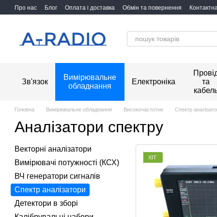
Перейти до основного контенту
Про нас
Блог
Оплата і доставка
Обмін та повернення
Контактн
Прові
Вимірювальне
Зв'язок
Електроніка
та
обладнання
кабел
Головна
Вимірювальне обладнання
Високочастотне
Спектр аналізат
Аналізатори спектру
Векторні аналізатори
ХІТ
Вимірювачі потужності (КСХ)
ВЧ генератори сигналів
Спектр аналізатори
Детектори в зборі
Калібрувальні набори