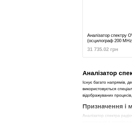
Аналізатор спектру 
(осцилограф 200 MHz 
– 3 GHz
31 735.02 грн
Аналізатор спе
Існує багато напрямів, д
використовується спеціа
відображуваних процесів,
Призначення і 
Аналізатор спектра радіо
виконуються в амплітудно
необхідність проаналізув