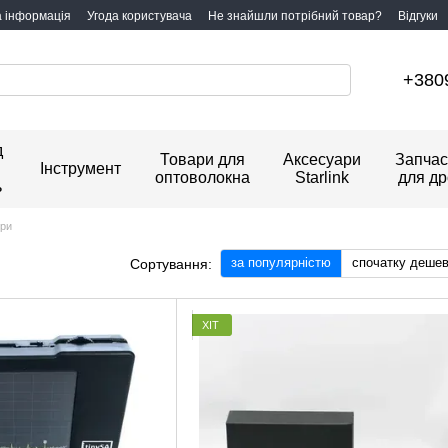
а інформація
Угода користувача
Не знайшли потрібний товар?
Відгуки
+380
д
Товари для
Аксесуари
Запчас
Інструмент
оптоволокна
Starlink
для др
ь
ори
за популярністю
спочатку деше
Сортування:
ХІТ