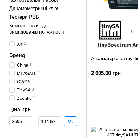
Динамометричні ключі
Тестери РЕБ
Комплектуючі до
вимірювачів потужності
2
Хіт
Бренд
Аналізатор спектру Ti
1
China
2 605.00 грн
1
MEASALL
1
OWON
3
TinySA
1
Zeenko
Ціна, грн
Від Ціна, грн
До Ціна, грн
ОК