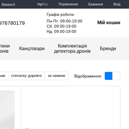
Порівняння
Укр
Рус
Бажання
Вхід
Вакансії
Графік роботи:
Пн-Пт: 09:00-19:00
976780179
Мій кошик
Сб: 09:00-19:00
Нд: 09:00-19:00
тини
Комплектація
Канцтовари
Бренди
онів
детектора дронів
вше
спочатку дорожчі
за назвою
Відображення: