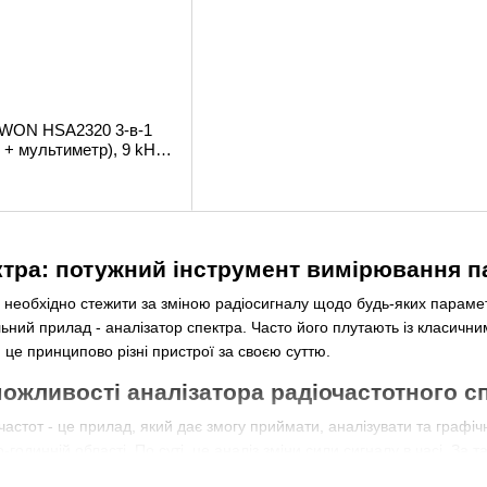
OWON HSA2320 3-в-1
+ мультиметр), 9 kHz
ктра: потужний інструмент вимірювання п
е необхідно стежити за зміною радіосигналу щодо будь-яких параметр
льний прилад - аналізатор спектра. Часто його плутають із класич
 це принципово різні пристрої за своєю суттю.
можливості аналізатора радіочастотного с
частот - це прилад, який дає змогу приймати, аналізувати та графіч
-годинній області. По суті, це аналіз зміни сили сигналу в часі. 
ати частотні параметри сигналу, що приймається, та їхній зв'язок з