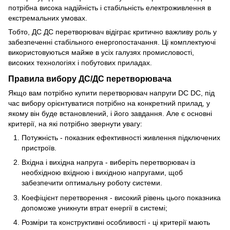
потрібна висока надійність і стабільність електроживлення в
екстремальних умовах.
Тобто, ДС ДС перетворювач відіграє критично важливу роль у
забезпеченні стабільного енергопостачання. Ці комплектуючі
використовуються майже в усіх галузях промисловості,
високих технологіях і побутових приладах.
Правила вибору ДС/ДС перетворювача
Якщо вам потрібно купити перетворювач напруги DC DC, під
час вибору орієнтуватися потрібно на конкретний прилад, у
якому він буде встановлений, і його завдання. Але є основні
критерії, на які потрібно звернути увагу:
Потужність - показник ефективності живлення підключених
пристроїв.
Вхідна і вихідна напруга - виберіть перетворювач із
необхідною вхідною і вихідною напругами, щоб
забезпечити оптимальну роботу системи.
Коефіцієнт перетворення - високий рівень цього показника
допоможе уникнути втрат енергії в системі;
Розміри та конструктивні особливості - ці критерії мають