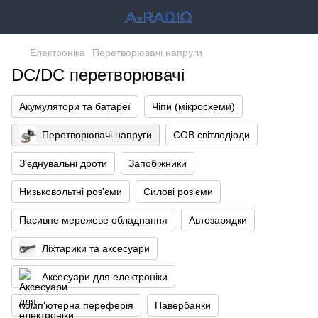
Електроніка
Перетворювачі напруги
DC/DC перетворювачі
Акумулятори та батареї
Чіпи (мікросхеми)
Перетворювачі напруги
COB світлодіоди
З'єднувальні дроти
Запобіжники
Низьковольтні роз'єми
Силові роз'єми
Пасивне мережеве обладнання
Автозарядки
Ліхтарики та аксесуари
Аксесуари для електроніки
Комп'ютерна переферія
Павербанки