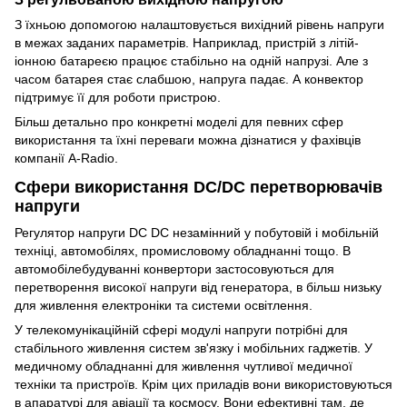
З їхньою допомогою налаштовується вихідний рівень напруги
в межах заданих параметрів. Наприклад, пристрій з літій-
іонною батареєю працює стабільно на одній напрузі. Але з
часом батарея стає слабшою, напруга падає. А конвектор
підтримує її для роботи пристрою.
Більш детально про конкретні моделі для певних сфер
використання та їхні переваги можна дізнатися у фахівців
компанії A-Radio.
Сфери використання DC/DC перетворювачів
напруги
Регулятор напруги DC DC незамінний у побутовій і мобільній
техніці, автомобілях, промисловому обладнанні тощо. В
автомобілебудуванні конвертори застосовуються для
перетворення високої напруги від генератора, в більш низьку
для живлення електроніки та системи освітлення.
У телекомунікаційній сфері модулі напруги потрібні для
стабільного живлення систем зв'язку і мобільних гаджетів. У
медичному обладнанні для живлення чутливої медичної
техніки та пристроїв. Крім цих приладів вони використовуються
в апаратурі для авіації та космосу. Вони ефективні там, де