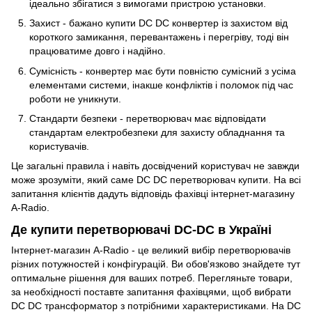
ідеально збігатися з вимогами пристрою установки.
Захист - бажано купити DC DC конвертер із захистом від
короткого замикання, перевантажень і перегріву, тоді він
працюватиме довго і надійно.
Сумісність - конвертер має бути повністю сумісний з усіма
елементами системи, інакше конфліктів і поломок під час
роботи не уникнути.
Стандарти безпеки - перетворювач має відповідати
стандартам електробезпеки для захисту обладнання та
користувачів.
Це загальні правила і навіть досвідчений користувач не завжди
може зрозуміти, який саме DC DC перетворювач купити. На всі
запитання клієнтів дадуть відповідь фахівці інтернет-магазину
A-Radio.
Де купити перетворювачі DC-DC в Україні
Інтернет-магазин A-Radio - це великий вибір перетворювачів
різних потужностей і конфігурацій. Ви обов'язково знайдете тут
оптимальне рішення для ваших потреб. Перегляньте товари,
за необхідності поставте запитання фахівцями, щоб вибрати
DC DC трансформатор з потрібними характеристиками. На DC