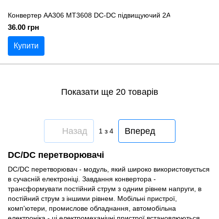
Конвертер AA306 MT3608 DC-DC підвищуючий 2A
36.00 грн
Купити
Показати ще 20 товарів
Назад
Вперед
1
з 4
DC/DC перетворювачі
DC/DC перетворювач - модуль, який широко використовується
в сучасній електроніці. Завдання конвертора -
трансформувати постійний струм з одним рівнем напруги, в
постійний струм з іншими рівнем. Мобільні пристрої,
комп'ютери, промислове обладнання, автомобільна
електроніка - ці електромеханічні пристрої встановлюються