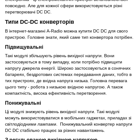
повсюдно. Але для кожної сфери використовуються різні
перетворювачі DC DC.
Типи DC-DC конверторів
В інтернет-магазині A-Radio можна купити DC DC для свого
пристрою. Головне знати, який саме тип конвертора потрібен.
Підвищувальні
Такі модулі збільшують рівень вихідної напруги. Вони
застосовуються в тому випадку, коли потрібно підвищити
напругу джерела енергії. Широко застосовуються в сонячних
батареях, бездротових системах передавання даних, тобто в
тих пристроях, де вхідна напруга низька. Головна перевага
цього типу - робота з низькою вхідною напругою. А також
компактність, висока ефективність перетворення.
Понижувальні
Ці модулі знижують рівень вихідної напруги. Такі модулі
можуть використовуватися в мобільних гаджетах, приладах зі
світлодіодними лампами. Понижувальний конвертер напруги
DC DC стабільно працює за різних навантажень.
З регульованою вихідною напругою