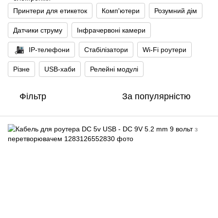
Принтери для етикеток
Комп'ютери
Розумний дім
Датчики струму
Інфрачервоні камери
IP-телефони
Стабілізатори
Wi‑Fi роутери
Різне
USB-хаби
Релейні модулі
Фільтр
За популярністю