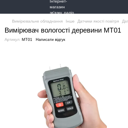
Вимірювальне обладнання
Інше
Датчики якості повітря
Дат
Вимірювач вологості деревини MT01
Артикул:
MT01
Написати відгук