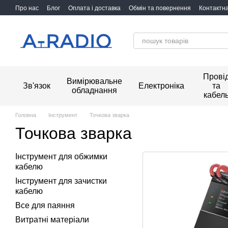
Перейти до основного контенту
Про нас
Блог
Оплата і доставка
Обмін та повернення
Контактн
Прові
Вимірювальне
Зв'язок
Електроніка
та
обладнання
кабел
Головна
Інструмент
Точкова зварка
Точкова зварка
Інструмент для обжимки
кабелю
Інструмент для зачистки
кабелю
Все для паяння
Витратні матеріали