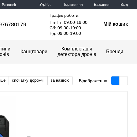
Порівняння
Укр
Рус
Бажання
Вхід
Вакансії
Графік роботи:
Пн-Пт: 09:00-19:00
976780179
Мій кошик
Сб: 09:00-19:00
Нд: 09:00-19:00
тини
Комплектація
Канцтовари
Бренди
онів
детектора дронів
вше
спочатку дорожчі
за назвою
Відображення: