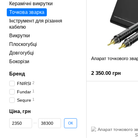
Керамічні викрутки
Точкова зварка
Інструмент для різання
кабелю
Викрутки
Плоскогубці
Довгогубці
Апарат точкового зва
Бокорізи
2 350.00 грн
Бренд
2
FNIRSI
1
Fundar
1
Sequre
Ціна, грн
Від Ціна, грн
До Ціна, грн
ОК