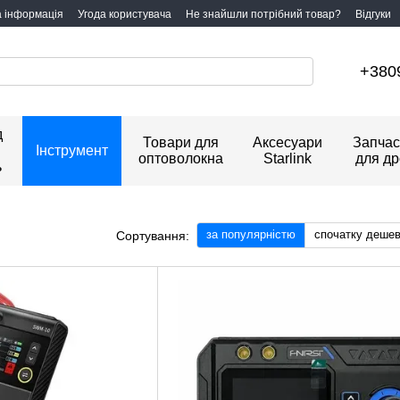
а інформація
Угода користувача
Не знайшли потрібний товар?
Відгуки
+380
д
Товари для
Аксесуари
Запчас
Інструмент
оптоволокна
Starlink
для др
ь
за популярністю
спочатку деше
Сортування: