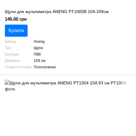
Щупи для мультиметра ANENG PT1005B 10A 109см
145.00 грн
Купити
Бренд
Aneng
Тип
Щупи
Ізоляція
ПВХ
Довжина
109 см
Покриття голок
Позолоченні