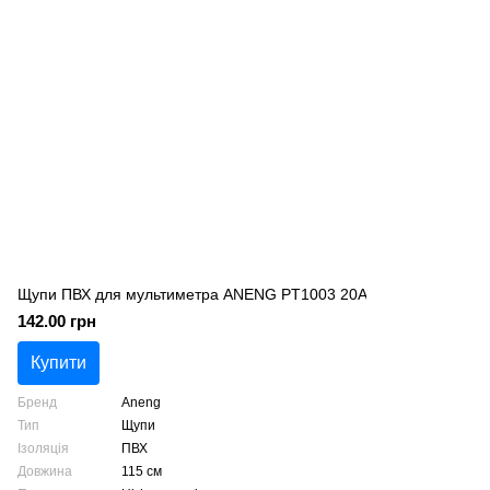
Щупи ПВХ для мультиметра ANENG PT1003 20A
142.00 грн
Купити
Бренд
Aneng
Тип
Щупи
Ізоляція
ПВХ
Довжина
115 см