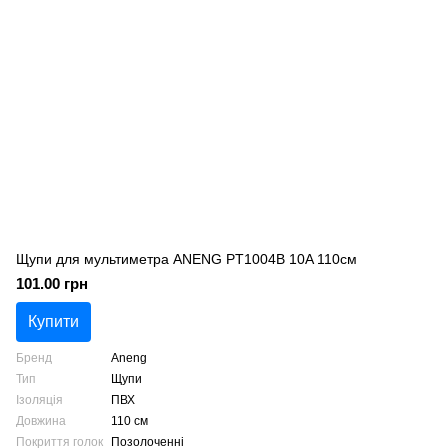
Щупи для мультиметра ANENG PT1004B 10A 110см
101.00 грн
Купити
Бренд
Aneng
Тип
Щупи
Ізоляція
ПВХ
Довжина
110 см
Покриття голок
Позолоченні