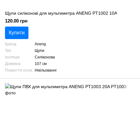
Щупи силіконові для мультиметра ANENG PT1002 10A
120.00 грн
Купити
Бренд
Aneng
Тип
Щупи
Ізоляція
Силіконова
Довжина
107 см
Покриття голок
Нікільованні