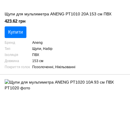
Щупи для мультиметра ANENG PT1010 20A 153 см ПВХ
423.62 грн
Купити
Бренд
Aneng
Тип
Щупи, Набір
Ізоляція
ПВХ
Довжина
153 см
Покриття голок
Позолоченні, Нікільованні