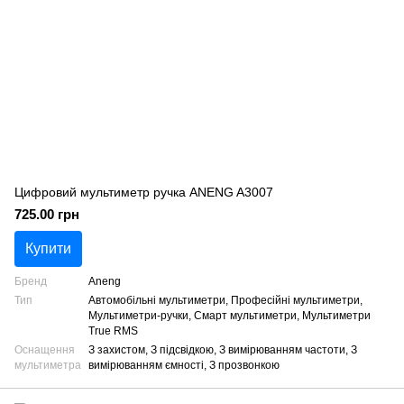
Цифровий мультиметр ручка ANENG A3007
725.00 грн
Купити
Бренд
Aneng
Тип
Автомобільні мультиметри, Професійні мультиметри,
Мультиметри-ручки, Смарт мультиметри, Мультиметри
True RMS
Оснащення
З захистом, З підсвідкою, З вимірюванням частоти, З
мультиметра
вимірюванням ємності, З прозвонкою