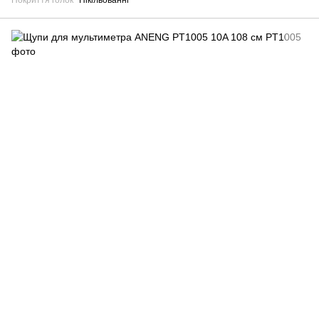
Покриття голок
Нікільованні