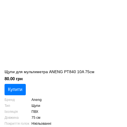
Щупи для мультиметра ANENG PT840 10A 75см
80.00 грн
Купити
Бренд
Aneng
Тип
Щупи
Ізоляція
ПВХ
Довжина
75 см
Покриття голок
Нікільованні