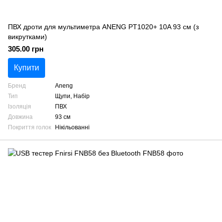
ПВХ дроти для мультиметра ANENG PT1020+ 10A 93 см (з
викрутками)
305.00 грн
Купити
Бренд
Aneng
Тип
Щупи, Набір
Ізоляція
ПВХ
Довжина
93 см
Покриття голок
Нікільованні