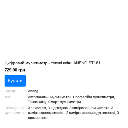
1
Цифровий мультиметр - токові кліщі ANENG ST181
729.00 грн
Купити
Бренд
Aneng
Тип
Автомобільні мультиметри, Професійні мультиметри,
Токові кліщі, Смарт мультиметри
Оснащення
З захистом, З підсвідкою, З вимірюванням частоти, З
мультиметра
вимірюванням ємності, З вимірюванням індуктивності, З
прозвонкою