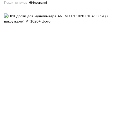
Покриття голок
Нікільованні