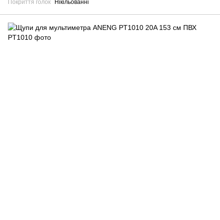
Покриття голок
Нікільованні