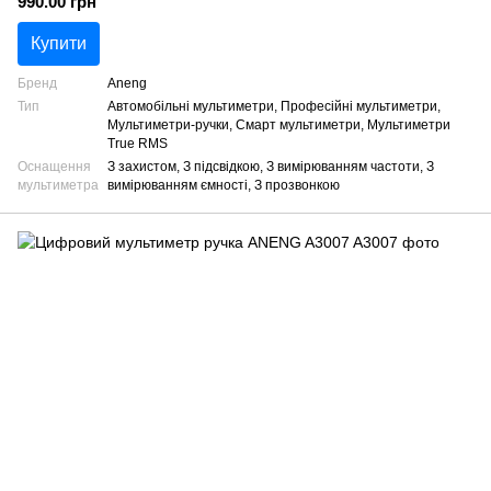
990.00 грн
Купити
Бренд
Aneng
Тип
Автомобільні мультиметри, Професійні мультиметри,
Мультиметри-ручки, Смарт мультиметри, Мультиметри
True RMS
Оснащення
З захистом, З підсвідкою, З вимірюванням частоти, З
мультиметра
вимірюванням ємності, З прозвонкою