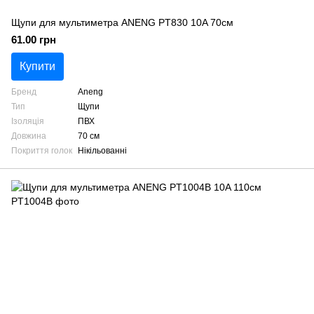
Щупи для мультиметра ANENG PT830 10A 70см
61.00 грн
Купити
Бренд
Aneng
Тип
Щупи
Ізоляція
ПВХ
Довжина
70 см
Покриття голок
Нікільованні