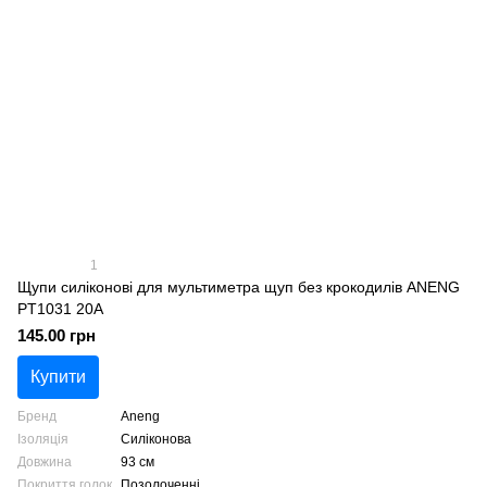
1
Щупи силіконові для мультиметра щуп без крокодилів ANENG
PT1031 20A
145.00 грн
Купити
Бренд
Aneng
Ізоляція
Силіконова
Довжина
93 см
Покриття голок
Позолоченні