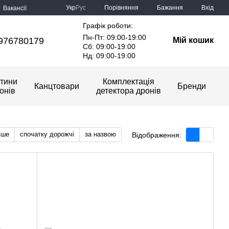
Порівняння
Укр
Рус
Бажання
Вхід
Вакансії
Графік роботи:
Пн-Пт: 09:00-19:00
976780179
Мій кошик
Сб: 09:00-19:00
Нд: 09:00-19:00
тини
Комплектація
Канцтовари
Бренди
онів
детектора дронів
вше
спочатку дорожчі
за назвою
Відображення: