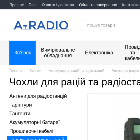
Перейти до основного контенту
Про нас
Блог
Оплата і доставка
Обмін та повернення
Контактн
Прові
Вимірювальне
Зв'язок
Електроніка
та
обладнання
кабел
Головна
Зв'язок
Аксесуари до рацій та радіостанцій
Чохли для радіос
Чохли для рацій та радіост
Антени для радіостанцій
Гарнітури
Тангенти
Акумуляторні батареї
Прошивочні кабелі
Чохли для радіостанцій