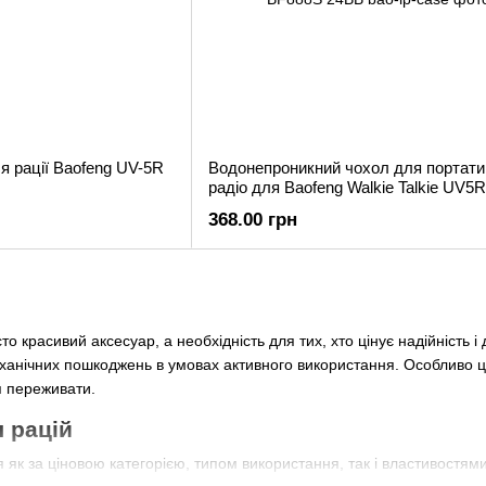
я рації Baofeng UV-5R
Водонепроникний чохол для портати
радіо для Baofeng Walkie Talkie UV5
BF888S 24BB
368.00 грн
то красивий аксесуар, а необхідність для тих, хто цінує надійність і
еханічних пошкоджень в умовах активного використання. Особливо це 
я переживати.
 рацій
я як за ціновою категорією, типом використання, так і властивостями