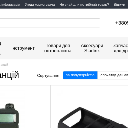
а інформація
Угода користувача
Не знайшли потрібний товар?
Відгуки
+380
д
Товари для
Аксесуари
Запчас
Інструмент
оптоволокна
Starlink
для др
ь
танцій
анцій
за популярністю
спочатку деше
Сортування: