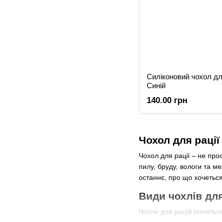
Силіконовий чохол дл
Синій
140.00 грн
Чохол для рації
Чохол для рації – не прос
пилу, бруду, вологи та м
останнє, про що хочетьс
Види чохлів для
Чохли для рацій різнятьс