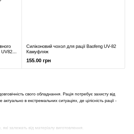
вного
Силіконовий чохол для рації Baofeng UV-82
R UV82
Камуфляж
155.00 грн
 довговічність свого обладнання. Рація потребує захисту від
актуально в екстремальних ситуаціях, де цілісність рації -
, які залежать від матеріалу виготовлення.