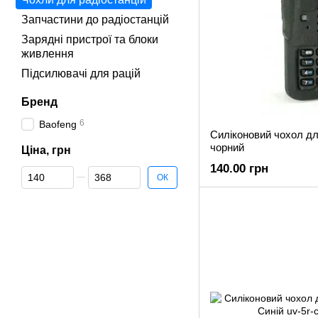
Запчастини до радіостанцій
Зарядні пристрої та блоки
живлення
Підсилювачі для рацій
Бренд
6
Baofeng
Силіконовий чохол дл
чорний
Ціна, грн
140.00 грн
Від Ціна, грн
До Ціна, грн
ОК