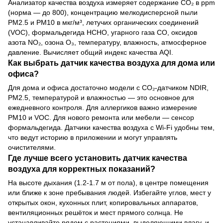
Анализатор качества воздуха измеряет содержание CO₂ в ppm
(норма — до 800), концентрацию мелкодисперсной пыли
PM2.5 и PM10 в мкг/м³, летучих органических соединений
(VOC), формальдегида HCHO, угарного газа CO, оксидов
азота NO₂, озона O₃, температуру, влажность, атмосферное
давление. Вычисляет общий индекс качества AQI.
Как выбрать датчик качества воздуха для дома или
офиса?
Для дома и офиса достаточно модели с CO₂-датчиком NDIR,
PM2.5, температурой и влажностью — это основное для
ежедневного контроля. Для аллергиков важно измерение
PM10 и VOC. Для нового ремонта или мебели — сенсор
формальдегида. Датчики качества воздуха с Wi-Fi удобны тем,
что ведут историю в приложении и могут управлять
очистителями.
Где лучше всего установить датчик качества
воздуха для корректных показаний?
На высоте дыхания (1.2-1.7 м от пола), в центре помещения
или ближе к зоне пребывания людей. Избегайте углов, мест у
открытых окон, кухонных плит, копировальных аппаратов,
вентиляционных решёток и мест прямого солнца. Не
устанавливайте рядом с растениями, выделяющими влагу, и