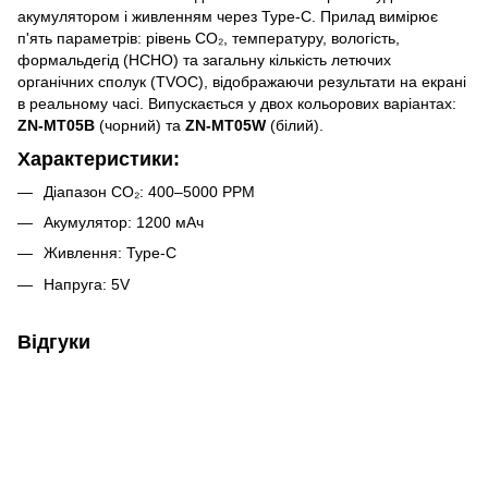
акумулятором і живленням через Type-C. Прилад вимірює
п'ять параметрів: рівень CO₂, температуру, вологість,
формальдегід (HCHO) та загальну кількість летючих
органічних сполук (TVOC), відображаючи результати на екрані
в реальному часі. Випускається у двох кольорових варіантах:
ZN-MT05B
(чорний) та
ZN-MT05W
(білий).
Характеристики:
Діапазон CO₂: 400–5000 PPM
Акумулятор: 1200 мАч
Живлення: Type-C
Напруга: 5V
Відгуки