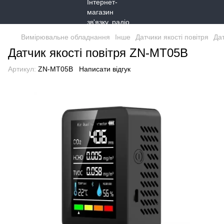
Вимірювальне обладнання
Інше
Датчики якості повітря
Дат
Датчик якості повітря ZN-MT05B
Артикул:
ZN-MT05B
Написати відгук