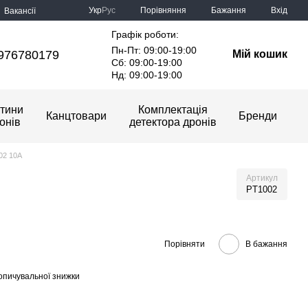
Порівняння
Укр
Рус
Бажання
Вхід
Вакансії
Графік роботи:
Пн-Пт: 09:00-19:00
976780179
Мій кошик
Сб: 09:00-19:00
Нд: 09:00-19:00
тини
Комплектація
Канцтовари
Бренди
онів
детектора дронів
02 10A
Артикул
PT1002
Порівняти
В бажання
опичувальної знижки