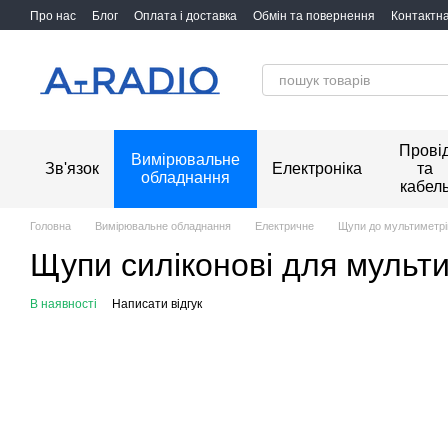
Перейти до основного контенту
Про нас
Блог
Оплата і доставка
Обмін та повернення
Контактн
Прові
Вимірювальне
Зв'язок
Електроніка
та
обладнання
кабел
Головна
Вимірювальне обладнання
Електричне
Щупи до мультиметрі
Щупи силіконові для муль
В наявності
Написати відгук