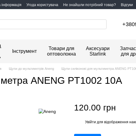
а інформація
Угода користувача
Не знайшли потрібний товар?
Відгуки
+380
д
Товари для
Аксесуари
Запчас
Інструмент
оптоволокна
Starlink
для др
ь
в
Щупи до мультиметрів Aneng
Щупи силіконові для мультиметра ANENG PT10
тиметра ANENG PT1002 10A
120.00 грн
Увійти
для відображення нак
%