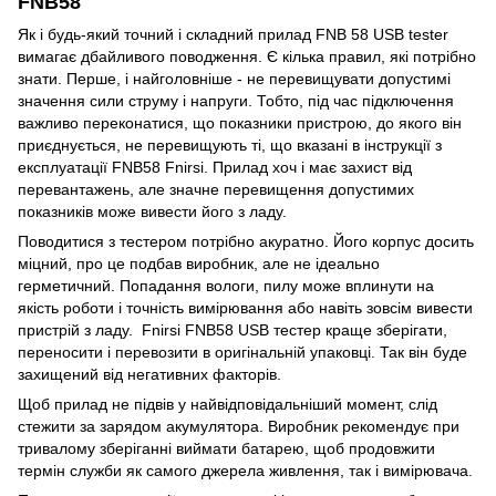
FNB58
Як і будь-який точний і складний прилад FNB 58 USB tester
вимагає дбайливого поводження. Є кілька правил, які потрібно
знати. Перше, і найголовніше - не перевищувати допустимі
значення сили струму і напруги. Тобто, під час підключення
важливо переконатися, що показники пристрою, до якого він
приєднується, не перевищують ті, що вказані в інструкції з
експлуатації FNB58 Fnirsi. Прилад хоч і має захист від
перевантажень, але значне перевищення допустимих
показників може вивести його з ладу.
Поводитися з тестером потрібно акуратно. Його корпус досить
міцний, про це подбав виробник, але не ідеально
герметичний. Попадання вологи, пилу може вплинути на
якість роботи і точність вимірювання або навіть зовсім вивести
пристрій з ладу. Fnirsi FNB58 USB тестер краще зберігати,
переносити і перевозити в оригінальній упаковці. Так він буде
захищений від негативних факторів.
Щоб прилад не підвів у найвідповідальніший момент, слід
стежити за зарядом акумулятора. Виробник рекомендує при
тривалому зберіганні виймати батарею, щоб продовжити
термін служби як самого джерела живлення, так і вимірювача.