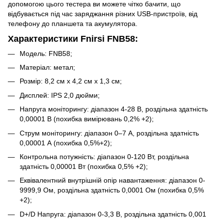
допомогою цього тестера ви можете чітко бачити, що
відбувається під час заряджання різних USB-пристроїв, від
телефону до планшета та акумулятора.
Характеристики Fnirsi FNB58:
Модель: FNB58;
Матеріал: метал;
Розмір: 8,2 см x 4,2 см x 1,3 см;
Дисплей: IPS 2,0 дюйми;
Напруга моніторингу: діапазон 4-28 В, роздільна здатність
0,00001 В (похибка вимірювань 0,2% +2);
Струм моніторингу: діапазон 0–7 А, роздільна здатність
0,00001 А (похибка 0,5%+2);
Контрольна потужність: діапазон 0-120 Вт, роздільна
здатність 0,00001 Вт (похибка 0,5% +2);
Еквівалентний внутрішній опір навантаження: діапазон 0-
9999,9 Ом, роздільна здатність 0,0001 Ом (похибка 0,5%
+2);
D+/D Напруга: діапазон 0-3,3 В, роздільна здатність 0,001