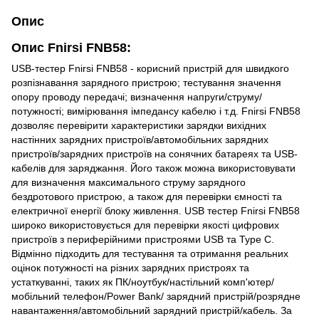
Опис
Опис Fnirsi FNB58:
USB-тестер Fnirsi FNB58 - корисний пристрій для швидкого
розпізнавання зарядного пристрою; тестування значення
опору проводу передачі; визначення напруги/струму/
потужності; вимірювання імпедансу кабелю і т.д. Fnirsi FNB58
дозволяє перевірити характеристики зарядки вихідних
настінних зарядних пристроїв/автомобільних зарядних
пристроїв/зарядних пристроїв на сонячних батареях та USB-
кабелів для заряджання. Його також можна використовувати
для визначення максимального струму зарядного
бездротового пристрою, а також для перевірки ємності та
електричної енергії блоку живлення. USB тестер Fnirsi FNB58
широко використовується для перевірки якості цифрових
пристроїв з периферійними пристроями USB та Type C.
Відмінно підходить для тестування та отримання реальних
оцінок потужності на різних зарядних пристроях та
устаткуванні, таких як ПК/ноутбук/настільний комп'ютер/
мобільний телефон/Power Bank/ зарядний пристрій/розрядне
навантаження/автомобільний зарядний пристрій/кабель. За