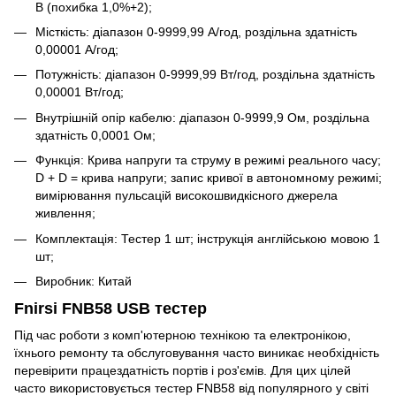
В (похибка 1,0%+2);
Місткість: діапазон 0-9999,99 А/год, роздільна здатність
0,00001 А/год;
Потужність: діапазон 0-9999,99 Вт/год, роздільна здатність
0,00001 Вт/год;
Внутрішній опір кабелю: діапазон 0-9999,9 Ом, роздільна
здатність 0,0001 Ом;
Функція: Крива напруги та струму в режимі реального часу;
D + D = крива напруги; запис кривої в автономному режимі;
вимірювання пульсацій високошвидкісного джерела
живлення;
Комплектація: Тестер 1 шт; інструкція англійською мовою 1
шт;
Виробник: Китай
Fnirsi FNB58 USB тестер
Під час роботи з комп'ютерною технікою та електронікою,
їхнього ремонту та обслуговування часто виникає необхідність
перевірити працездатність портів і роз'ємів. Для цих цілей
часто використовується тестер FNB58 від популярного у світі