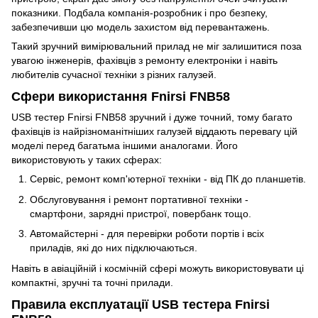
показники. Подбала компанія-розробник і про безпеку,
забезпечивши цю модель захистом від перевантажень.
Такий зручний вимірювальний прилад не міг залишитися поза
увагою інженерів, фахівців з ремонту електроніки і навіть
любителів сучасної техніки з різних галузей.
Сфери використання Fnirsi FNB58
USB тестер Fnirsi FNB58 зручний і дуже точний, тому багато
фахівців із найрізноманітніших галузей віддають перевагу цій
моделі перед багатьма іншими аналогами. Його
використовують у таких сферах:
Сервіс, ремонт комп'ютерної техніки - від ПК до планшетів.
Обслуговування і ремонт портативної техніки -
смартфони, зарядні пристрої, повербанк тощо.
Автомайстерні - для перевірки роботи портів і всіх
приладів, які до них підключаються.
Навіть в авіаційній і космічній сфері можуть використовувати ці
компактні, зручні та точні прилади.
Правила експлуатації USB тестера Fnirsi