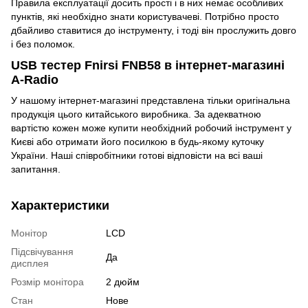
Правила експлуатації досить прості і в них немає особливих
пунктів, які необхідно знати користувачеві. Потрібно просто
дбайливо ставитися до інструменту, і тоді він прослужить довго
і без поломок.
USB тестер Fnirsi FNB58 в інтернет-магазині
A-Radio
У нашому інтернет-магазині представлена тільки оригінальна
продукція цього китайського виробника. За адекватною
вартістю кожен може купити необхідний робочий інструмент у
Києві або отримати його посилкою в будь-якому куточку
України. Наші співробітники готові відповісти на всі ваші
запитання.
Характеристики
Монітор
LCD
Підсвічування
Да
дисплея
Розмір монітора
2 дюйм
Стан
Нове