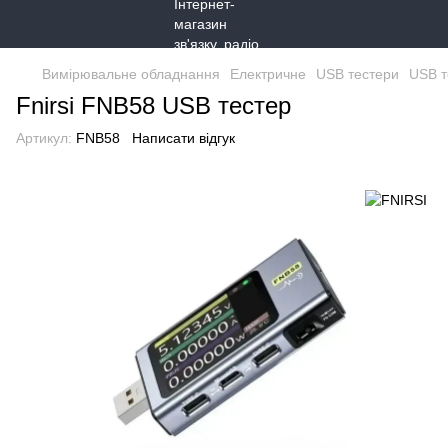
Вимірювальне обладнання
Електричне
USB тестери
USB т
Fnirsi FNB58 USB тестер
Артикул:
FNB58
Написати відгук