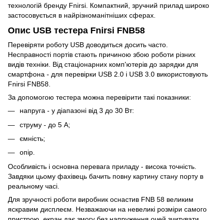
технологій бренду Fnirsi. Компактний, зручний прилад широко
застосовується в найрізноманітніших сферах.
Опис USB тестера Fnirsi FNB58
Перевіряти роботу USB доводиться досить часто.
Несправності портів стають причиною збою роботи різних
видів техніки. Від стаціонарних комп'ютерів до зарядки для
смартфона - для перевірки USB 2.0 і USB 3.0 використовують
Fnirsi FNB58.
За допомогою тестера можна перевірити такі показники:
напруга - у діапазоні від 3 до 30 Вт:
струму - до 5 А;
ємність;
опір.
Особливість і основна перевага приладу - висока точність.
Завдяки цьому фахівець бачить повну картину стану порту в
реальному часі.
Для зручності роботи виробник оснастив FNB 58 великим
яскравим дисплеєм. Незважаючи на невеликі розміри самого
пристрою, екран дає змогу без напруження очей зчитувати