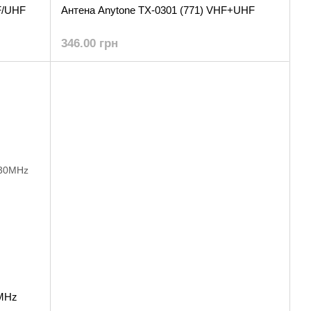
F/UHF
Антена Anytone TX-0301 (771) VHF+UHF
346.00 грн
MHz