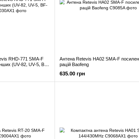
evis RHD-771 SMA-F
Антена Retevis HA02 SMA-F посилен
інших (UV-82, UV-5, BF-
рацій Baofeng
635.00 грн