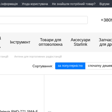
а інформація
Угода користувача
Не знайшли потрібний товар?
Відгуки
+380
д
Товари для
Аксесуари
Запчас
Інструмент
оптоволокна
Starlink
для др
ь
станцій
Антени для портативних радіостанцій
за популярністю
спочатку деше
Сортування: