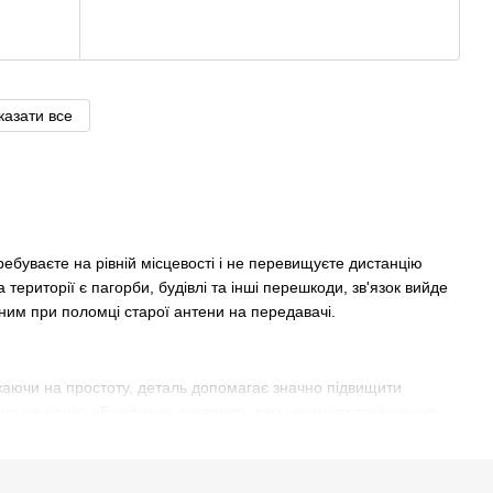
казати все
ребуваєте на рівній місцевості і не перевищуєте дистанцію
а території є пагорби, будівлі та інші перешкоди, зв'язок вийде
сним при поломці старої антени на передавачі.
ажаючи на простоту, деталь допомагає значно підвищити
тена на рацію «Баофенг» дозволить вам уникнути погіршення