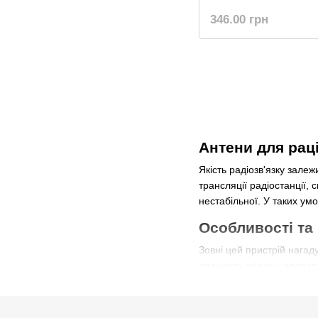
346.00 грн
Антени для рац
Якість радіозв'язку зале
трансляції радіостанції, 
нестабільної. У таких ум
Особливості та
Зовні цей пристрій нагад
дальність зв'язку і впо
сигналу через:
погодні фактори;