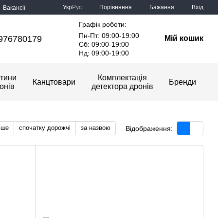
Порівняння
Укр
Рус
Бажання
Вхід
Вакансії
Графік роботи:
Пн-Пт: 09:00-19:00
976780179
Мій кошик
Сб: 09:00-19:00
Нд: 09:00-19:00
тини
Комплектація
Канцтовари
Бренди
онів
детектора дронів
вше
спочатку дорожчі
за назвою
Відображення: