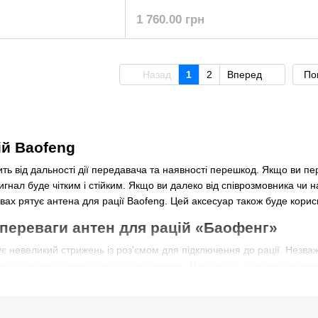
1 760.00 грн
Назад
1
2
Вперед
По
ій Baofeng
жить від дальності дії передавача та наявності перешкод. Якщо ви пе
сигнал буде чітким і стійким. Якщо ви далеко від співрозмовника чи н
овах рятує антена для рації Baofeng. Цей аксесуар також буде кори
 переваги антен для рацій «Баофенг»
ує невеликий стрижень із роз'ємом для підключення до рації. Незв
ратися з перешкодами різного походження. Наприклад, потужніша ан