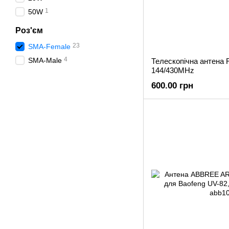
1
50W
Роз'єм
23
SMA-Female
4
SMA-Male
Телескопічна антена 
144/430MHz
600.00 грн