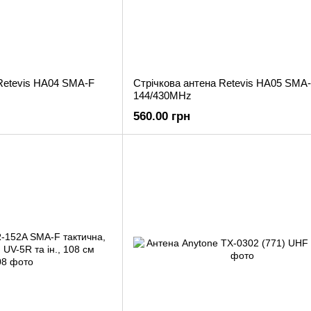
Retevis HA04 SMA-F
Стрічкова антена Retevis HA05 SMA
144/430MHz
560.00 грн