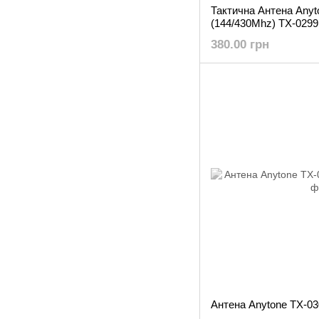
Тактична Антена Any
(144/430Mhz) TX-0299
380.00 грн
Антена Anytone TX-03