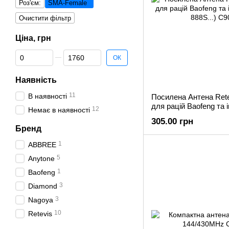
Роз'єм:
SMA-Female
Очистити фільтр
Ціна, грн
Від Ціна, грн
До Ціна, грн
ОК
Наявність
11
В наявності
Посилена Антена Ret
для рацій Baofeng та 
12
Немає в наявності
888S...)
305.00 грн
Бренд
1
ABBREE
5
Anytone
1
Baofeng
3
Diamond
3
Nagoya
10
Retevis