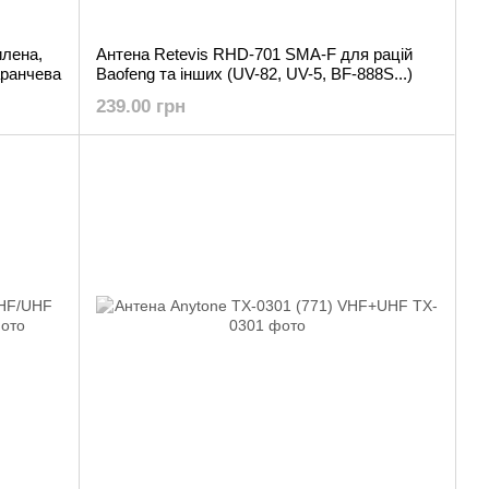
лена,
Антена Retevis RHD-701 SMA-F для рацій
аранчева
Baofeng та інших (UV-82, UV-5, BF-888S...)
239.00 грн