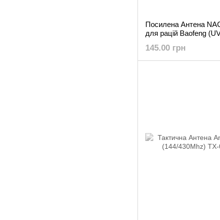
Посилена Антена NA
для рацій Baofeng (UV
та інших 144/430 МГц
145.00 грн