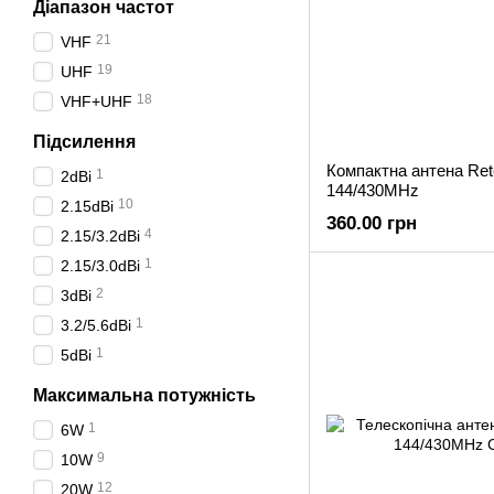
Діапазон частот
21
VHF
19
UHF
18
VHF+UHF
Підсилення
Компактна антена Ret
1
2dBi
144/430MHz
10
2.15dBi
360.00 грн
4
2.15/3.2dBi
1
2.15/3.0dBi
2
3dBi
1
3.2/5.6dBi
1
5dBi
Максимальна потужність
1
6W
9
10W
12
20W