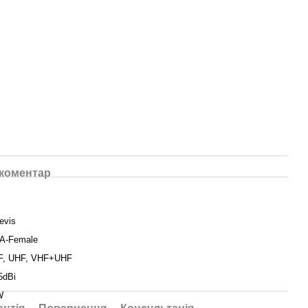
 коментар
evis
A-Female
F, UHF, VHF+UHF
5dBi
W