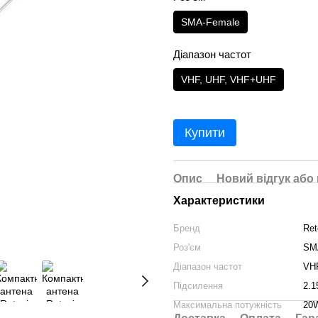
SMA-Female
Діапазон частот
VHF, UHF, VHF+UHF
Купити
Опис
Новий відгук або
Характеристики
Бренд
Ret
Роз'єм
SM
Діапазон частот
VH
Підсилення
2.1
Максимальна потужність
20