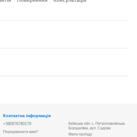
антія
Повернення
Консультація
Контактна інформація
+380976780179
Київська обл. с. Петропавлівська
Борщагівка, вул. Садова
Передзвонити вам?
Мапа проїзду