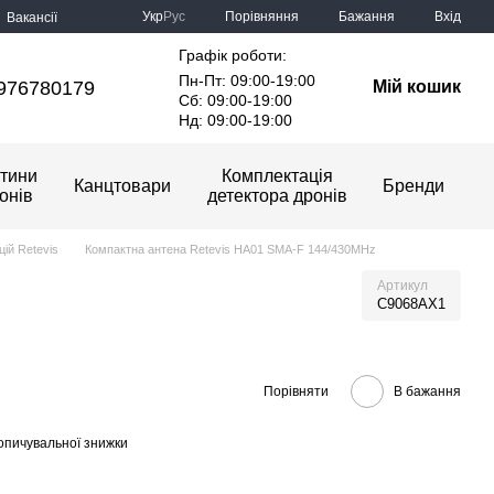
Порівняння
Укр
Рус
Бажання
Вхід
Вакансії
Графік роботи:
Пн-Пт: 09:00-19:00
976780179
Мій кошик
Сб: 09:00-19:00
Нд: 09:00-19:00
тини
Комплектація
Канцтовари
Бренди
онів
детектора дронів
ій Retevis
Компактна антена Retevis HA01 SMA-F 144/430MHz
Артикул
C9068AX1
Порівняти
В бажання
опичувальної знижки