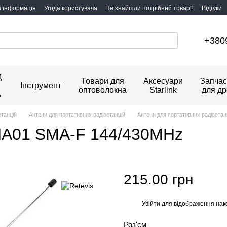
а інформація
Угода користувача
Не знайшли потрібний товар?
Відгуки
+380
д
Товари для
Аксесуари
Запчас
Інструмент
оптоволокна
Starlink
для др
ь
станцій
Антени для портативних радіостанцій
Антени для портативних радіостанц
 HA01 SMA-F 144/430MHz
215.00 грн
Увійти
для відображення нак
%
Роз'єм