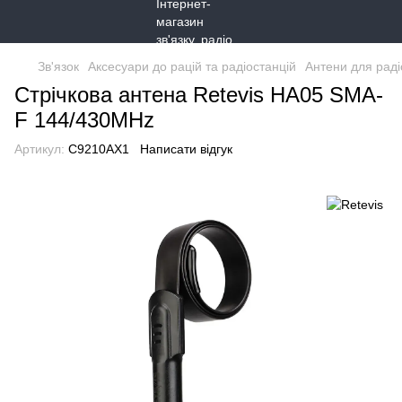
Зв'язок
Аксесуари до рацій та радіостанцій
Антени для раді
Стрічкова антена Retevis HA05 SMA-
F 144/430MHz
Артикул:
C9210AX1
Написати відгук