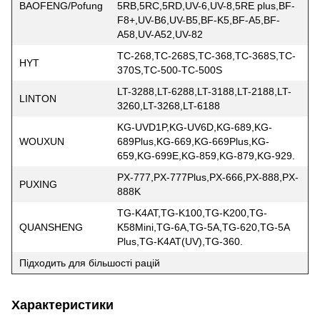
BAOFENG/Pofung
5RB,5RC,5RD,UV-6,UV-8,5RE plus,BF-
F8+,UV-B6,UV-B5,BF-K5,BF-A5,BF-
A58,UV-A52,UV-82
TC-268,TC-268S,TC-368,TC-368S,TC-
HYT
370S,TC-500-TC-500S
LT-3288,LT-6288,LT-3188,LT-2188,LT-
LINTON
3260,LT-3268,LT-6188
KG-UVD1P,KG-UV6D,KG-689,KG-
WOUXUN
689Plus,KG-669,KG-669Plus,KG-
659,KG-699E,KG-859,KG-879,KG-929.
PX-777,PX-777Plus,PX-666,PX-888,PX-
PUXING
888K
TG-K4AT,TG-K100,TG-K200,TG-
QUANSHENG
K58Mini,TG-6A,TG-5A,TG-620,TG-5A
Plus,TG-K4AT(UV),TG-360.
Підходить для більшості рацій
Характеристики