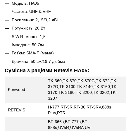
Модель: HA05
Частота: UHF & VHF
Посилення: 2,15/3,2 дБі
Потужність: 20 Вт
S.W.R: менше 1,5
Імпеданс: 50 Ом
Роз'єм: SMA-F (мама)
Довжина: 50 см/19,7 дюйма
Сумісна з раціями Retevis HA05:
TK-360,TK-370,TK-370G,TK-372,TK-
372G,TK-3100,TK-3140,TK-3160,TK-
Kenwood
3170,TK-3180,TK-3200,TK-3202,TK-
3207
H-777,RT-5R,RT-B6,RT-5RV,888s
RETEVIS
Plus,RT5
BF-666s,BF-777s,BF-
888s,UV5R,UV5RA,UV-