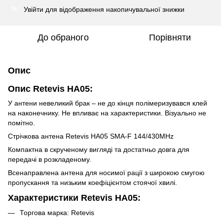
Увійти
для відображення накопичувальної знижки
%
До обраного
Порівняти
Опис
Опис Retevis HA05:
У антени невеликий брак – не до кінця полімеризувався клей
на наконечнику. Не впливає на характеристики. Візуально не
помітно.
Стрічкова антена Retevis HA05 SMA-F 144/430MHz
Компактна в скрученому вигляді та достатньо довга для
передачі в розкладеному.
Всенаправлена антена для носимої рації з широкою смугою
пропускання та низьким коефіцієнтом стоячої хвилі.
Характеристики Retevis HA05:
Торгова марка: Retevis