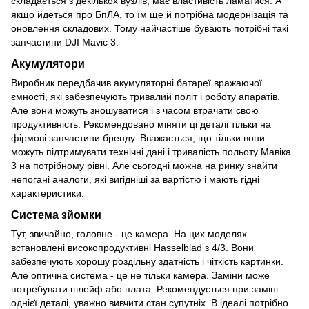
складається з декількох вузлів, має властивість ламатися. А
якщо йдеться про БпЛА, то їм ще й потрібна модернізація та
оновлення складових. Тому найчастіше бувають потрібні такі
запчастини DJI Mavic 3.
Акумулятори
Виробник передбачив акумуляторні батареї вражаючої
ємності, які забезпечують тривалий політ і роботу апаратів.
Але вони можуть зношуватися і з часом втрачати свою
продуктивність. Рекомендовано міняти ці деталі тільки на
фірмові запчастини бренду. Вважається, що тільки вони
можуть підтримувати технічні дані і тривалість польоту Мавіка
3 на потрібному рівні. Але сьогодні можна на ринку знайти
непогані аналоги, які вигідніші за вартістю і мають гідні
характеристики.
Система зйомки
Тут, звичайно, головне - це камера. На цих моделях
встановлені високопродуктивні Hasselblad з 4/3. Вони
забезпечують хорошу роздільну здатність і чіткість картинки.
Але оптична система - це не тільки камера. Заміни може
потребувати шлейф або плата. Рекомендується при заміні
однієї деталі, уважно вивчити стан супутніх. В ідеалі потрібно