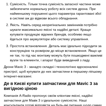
Сумісність. Тільки точна сумісність запасної частини може
забезпечити нормальну роботу всіх систем дрона. При
найменшому порушенні цього параметра гарантовані збої
в системі аж до відмови всього обладнання.
Якість. Навіть серед неоригінальних замінників потрібно
шукати максимально якісні та надійні деталі. Краще
купувати продукцію відомих брендів, особливо якщо
йдеться про акумулятори або систему управління.
Простота встановлення. Деталь має ідеально підходити за
конструкцією та розміром до місця встановлення. Якщо це
не так, то під час монтажу можуть бути пошкоджені важливі
вузли та елементи, і апарат буде виведений з ладу.
Дрони Mavic 3 - занадто складні і технологічно вдосконалені
пристрої, щоб купувати до них запчастини в першому-ліпшому
інтернет-магазині.
Де в Києві купити запчастини для Mavic 3 за
вигідною ціною
Компанія A-Radio пропонує своїм клієнтам якісні, надійні
запчастини для Мавік 3 з ідеальною сумісністю. Наші
консультанти готові відповісти на будь-які питання щодо самих