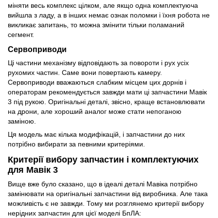
міняти весь комплекс цілком, але якщо одна комплектуюча
вийшла з ладу, а в інших немає ознак поломки і їхня робота не
викликає запитань, то можна змінити тільки поламаний
сегмент.
Сервоприводи
Ці частини механізму відповідають за повороти і рух усіх
рухомих частин. Саме вони повертають камеру.
Сервоприводи вважаються слабким місцем цих дорнів і
операторам рекомендується завжди мати ці запчастини Мавік
3 під рукою. Оригінальні деталі, звісно, краще встановлювати
на дрони, але хороший аналог може стати непоганою
заміною.
Ця модель має кілька модифікацій, і запчастини до них
потрібно вибирати за певними критеріями.
Критерії вибору запчастин і комплектуючих
для Мавік 3
Вище вже було сказано, що в ідеалі деталі Мавіка потрібно
замінювати на оригінальні запчастини від виробника. Але така
можливість є не завжди. Тому ми розглянемо критерії вибору
нерідних запчастин для цієї моделі БпЛА: