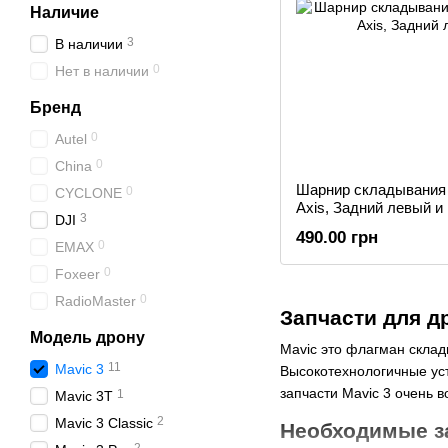
Наличие
3
В наличии
0
Нет в наличии
Бренд
0
Autel
0
China
Шарнир складывания 
0
CYCLONE
Axis, Задний левый и
3
DJI
490.00 грн
0
EMAX
0
Foxeer
0
RadioMaster
Запчасти для д
Модель дрону
Mavic это флагман склад
11
Mavic 3
Высокотехнологичные уст
запчасти Mavic 3 очень 
1
Mavic 3T
2
Mavic 3 Classic
Необходимые за