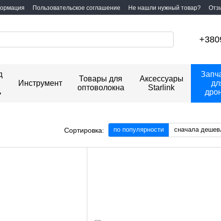
формация
Пользовательское соглашение
Не нашли нужный товар?
Отз
+380
д
Запч
Товары для
Аксессуары
Инструмент
дл
оптоволокна
Starlink
ь
дро
по популярности
сначала дешев
Сортировка: