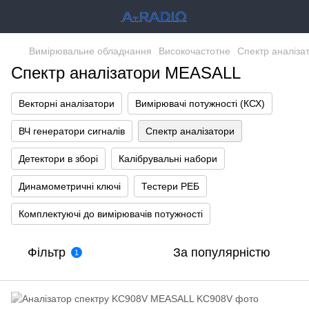
Вимірювальне обладнання
Високочастотне
Спектр аналіза
Спектр аналізатори MEASALL
Векторні аналізатори
Вимірювачі потужності (КСХ)
ВЧ генератори сигналів
Спектр аналізатори
Детектори в зборі
Калібрувальні набори
Динамометричні ключі
Тестери РЕБ
Комплектуючі до вимірювачів потужності
Фільтр
За популярністю
1