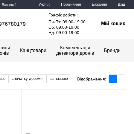
Порівняння
Укр
Рус
Бажання
Вхід
Вакансії
Графік роботи:
Пн-Пт: 09:00-19:00
976780179
Мій кошик
Сб: 09:00-19:00
Нд: 09:00-19:00
тини
Комплектація
Канцтовари
Бренди
онів
детектора дронів
вше
спочатку дорожчі
за назвою
Відображення: