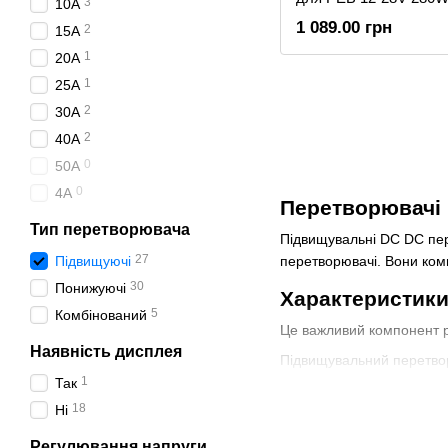
3
10A
1 089.00 грн
2
15A
1
20A
1
25A
2
30A
2
40A
0
50A
0
4A
Перетворювачі
Тип перетворювача
Підвищувальні DC DC пер
27
Підвищуючі
перетворювачі. Вони компа
30
Понижуючі
Характеристики
5
Комбінований
Це важливий компонент рі
Наявність дисплея
Підвищувальний перетвор
1
Так
вхідна і вихідна напру
18
Ні
максимальна потужніс
Регулювання напруги