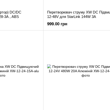
ртор) DC/DC
Перетворювач струму XW DC Підв
8-3A , ABS
12-48V для StarLink 144W 3A
999.00 грн