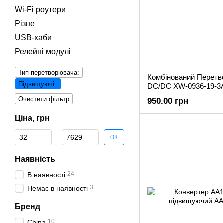
Wi‑Fi роутери
Різне
USB-хаби
Релейні модулі
Тип перетворювача:
Комбінований Перетв
Підвищуючі
DC/DC XW-0936-19-3
Очистити фільтр
950.00 грн
Ціна, грн
Від Ціна, грн
До Ціна, грн
ОК
Наявність
24
В наявності
3
Немає в наявності
Бренд
10
China