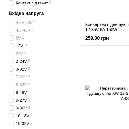
2
Контакт під гвинт
Вхідна напруга
0
4.5V-28V
Конвертер підвищуюч
12-35V 6A 150W
0
4.5-40V
1
259.00 грн
5V
10
12V
0
24V
2
2-24V
3
3-32V
0
7-20V
0
8-32V
1
8-48V
1
9-27V
2
9-36V
1
10-18V
1
10-32V