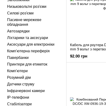
Низьковольтні роз'єми
Силові роз'єми
Пасивне мережеве
обладнання
Автозарядки
Ліхтарики та аксесуари
Аксесуари для електроніки
Кабель для роутера D
mm 9 вольт з перетв
Комп'ютерна переферія
92.00 грн
Павербанки
Принтери для етикеток
Комп'ютери
Розумний дім
Датчики струму
Інфрачервоні камери
IP-телефони
Стабілізатори