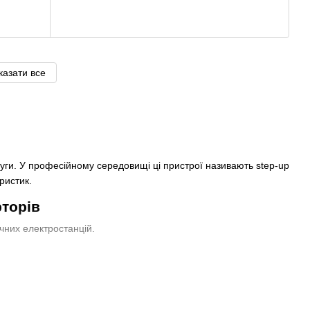
казати все
уги. У професійному середовищі ці пристрої називають step-up
ристик.
торів
чних електростанцій.