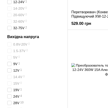
1
12-24V
0
14-20V
Перетворювач (Конве
0
20-60V
Підвищуючий XW-12-2
0
32-60V
529.00 грн
2
32-75V
Вихідна напруга
0
0.8V-20V
0
1.5-37V
0
5V
1
9V
1
12V
0
14.4V
0
15V
1
19V
4
24V
10
28V