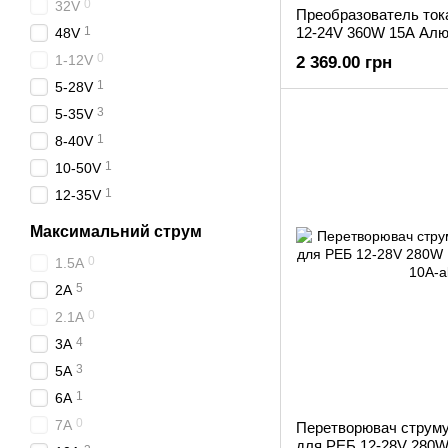
0
32V
Преобразователь то
1
12-24V 360W 15A Алю
48V
0
1-12V
2 369.00 грн
1
5-28V
3
5-35V
1
8-40V
1
10-50V
1
12-35V
Максимальний струм
0
1.5А
5
2A
0
2.1А
4
3A
3
5A
1
6A
0
7A
Перетворювач струм
для РЕБ 12-28V 280W