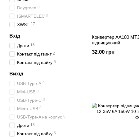
0
Daygreen
0
ISMARTELEC
17
XWST
Вхід
Конвертер AA180 MT
підвищуючий
16
Дроти
32.00 грн
2
Контакт під гвинт
5
Контакт під пайку
Вихід
0
USB-Type-A
0
Mini-USB
0
USB-Type-C
0
Micro-USB
0
USB-Type-A на корпус
13
Дроти
5
Контакт під пайку