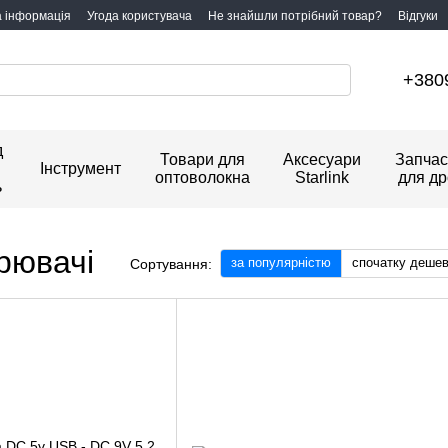
а інформація
Угода користувача
Не знайшли потрібний товар?
Відгуки
+380
д
Товари для
Аксесуари
Запчас
Інструмент
оптоволокна
Starlink
для др
ь
рювачі
за популярністю
спочатку деше
Сортування: