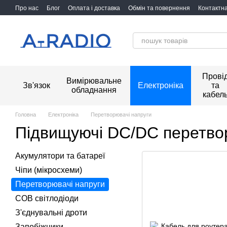
Перейти до основного контенту
Про нас
Блог
Оплата і доставка
Обмін та повернення
Контактн
Прові
Вимірювальне
Зв'язок
Електроніка
та
обладнання
кабел
Головна
Електроніка
Перетворювачі напруги
Підвищуючі DC/DC перетво
Акумулятори та батареї
Чіпи (мікросхеми)
Перетворювачі напруги
COB світлодіоди
З'єднувальні дроти
Запобіжники