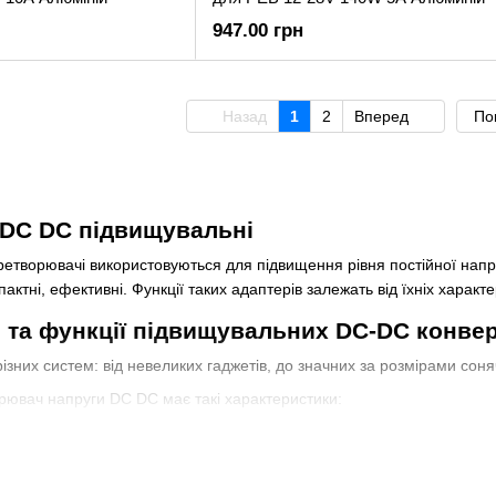
947.00 грн
Назад
1
2
Вперед
По
 DC DC підвищувальні
етворювачі використовуються для підвищення рівня постійної напр
ктні, ефективні. Функції таких адаптерів залежать від їхніх характе
 та функції підвищувальних DC-DC конвер
зних систем: від невеликих гаджетів, до значних за розмірами соня
ювач напруги DC DC має такі характеристики:
га;
ть;