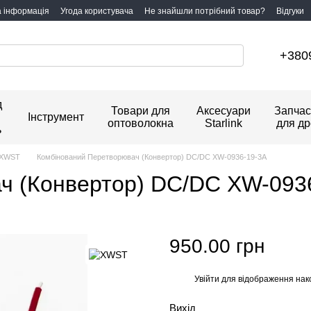
а інформація
Угода користувача
Не знайшли потрібний товар?
Відгуки
+380
д
Товари для
Аксесуари
Запчас
Інструмент
оптоволокна
Starlink
для др
ь
 XWST
Комбінований Перетворювач (Конвертор) DC/DC XW-0936-19-3A
ч (Конвертор) DC/DC XW-093
950.00 грн
Увійти
для відображення нак
%
Вихід