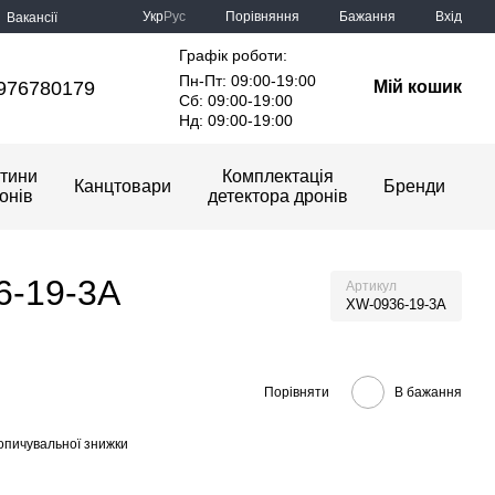
Порівняння
Укр
Рус
Бажання
Вхід
Вакансії
Графік роботи:
Пн-Пт: 09:00-19:00
976780179
Мій кошик
Сб: 09:00-19:00
Нд: 09:00-19:00
тини
Комплектація
Канцтовари
Бренди
онів
детектора дронів
6-19-3A
Артикул
XW-0936-19-3A
Порівняти
В бажання
опичувальної знижки