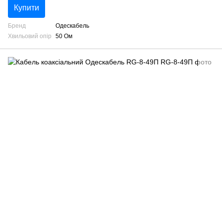
Купити
Бренд
Одескабель
Хвильовий опір
50 Ом