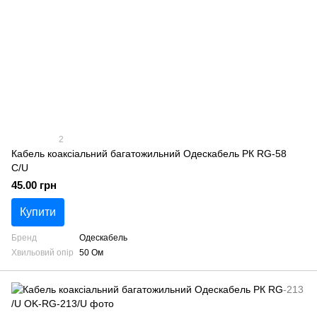
2
Кабель коаксіальний багатожильний Одескабель РК RG-58
C/U
45.00 грн
Купити
Бренд
Одескабель
Хвильовий опір
50 Ом