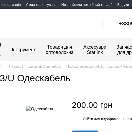
а інформація
Угода користувача
Не знайшли потрібний товар?
Відгуки
+380
д
Товари для
Аксесуари
Запчас
Інструмент
оптоволокна
Starlink
для др
ь
)
ВЧ кабелі (по довжині) Одескабель
Кабель коаксіальний багатожильний Одес
13/U Одескабель
200.00 грн
Увійти
для відображення нак
%