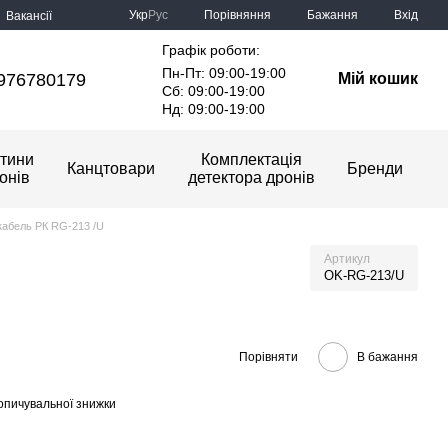
Порівняння
Укр
Рус
Бажання
Вхід
Вакансії
Графік роботи:
Пн-Пт: 09:00-19:00
976780179
Мій кошик
Сб: 09:00-19:00
Нд: 09:00-19:00
тини
Комплектація
Канцтовари
Бренди
онів
детектора дронів
кабель РК RG-213 /U
Артикул
OK-RG-213/U
Порівняти
В бажання
опичувальної знижки