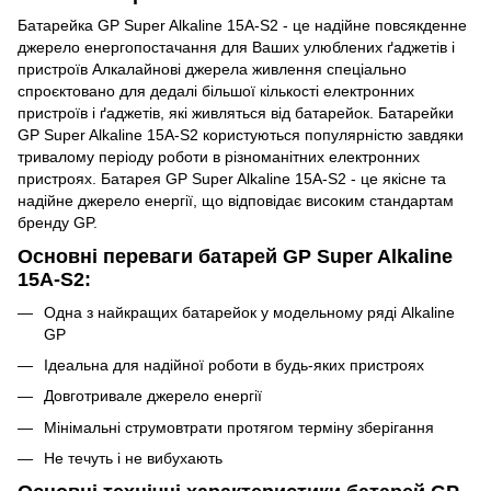
Батарейка GP Super Alkaline 15A-S2 - це надійне повсякденне
джерело енергопостачання для Ваших улюблених ґаджетів і
пристроїв Алкалайнові джерела живлення спеціально
спроєктовано для дедалі більшої кількості електронних
пристроїв і ґаджетів, які живляться від батарейок. Батарейки
GP Super Alkaline 15A-S2 користуються популярністю завдяки
тривалому періоду роботи в різноманітних електронних
пристроях. Батарея GP Super Alkaline 15A-S2 - це якісне та
надійне джерело енергії, що відповідає високим стандартам
бренду GP.
Основні переваги батарей GP Super Alkaline
15A-S2:
Одна з найкращих батарейок у модельному ряді Alkaline
GP
Ідеальна для надійної роботи в будь-яких пристроях
Довготривале джерело енергії
Мінімальні струмовтрати протягом терміну зберігання
Не течуть і не вибухають