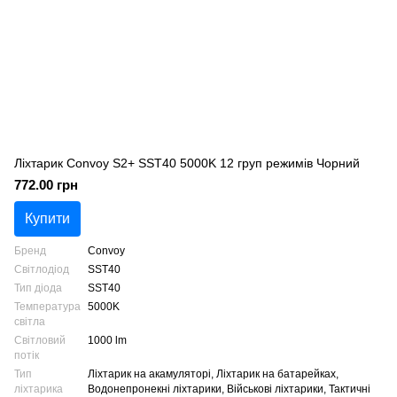
Ліхтарик Convoy S2+ SST40 5000K 12 груп режимів Чорний
772.00 грн
Купити
Бренд
Convoy
Світлодіод
SST40
Тип діода
SST40
Температура
5000K
світла
Світловий
1000 lm
потік
Тип
Ліхтарик на акамуляторі, Ліхтарик на батарейках,
ліхтарика
Водонепронекні ліхтарики, Військові ліхтарики, Тактичні