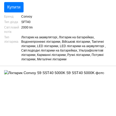
Купити
Бренд
Convoy
Тип діода
SFT40
Світловий
2000 lm
потік
Тип
Ліхтарик на акамуляторі, Ліхтарик на батарейках,
ліхтарика
Водонепронекні ліхтарики, Військові ліхтарики, Тактичні
ліхтарики, LED ліхтарики, LED ліхтарики на акумуляторі ,
Світлодіодні ліхтарики на батарейках, Ультрафіолетові
ліхтарики, Карманні ліхтарики, Ручні ліхтарики, Потужні
ліхтарики, Металічні ліхтарики