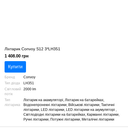
Ліхтарик Convoy S12 3*LH351
1 408.00 грн
Купити
Бренд
Convoy
Тип діода
LH351
Світловий
2000 lm
потік
Тип
Ліхтарик на акамуляторі, Ліхтарик на батарейках,
ліхтарика
Водонепронекні ліхтарики, Військові ліхтарики, Тактичні
ліхтарики, LED ліхтарики, LED ліхтарики на акумуляторі ,
Світлодіодні ліхтарики на батарейках, Карманні ліхтарики,
Ручні ліхтарики, Потужні ліхтарики, Металічні ліхтарики