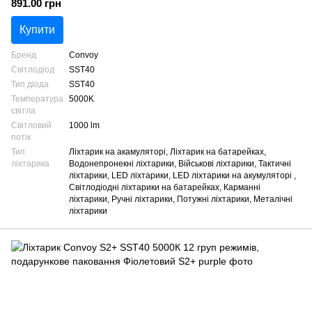
891.00 грн
Купити
Бренд
Convoy
Світлодіод
SST40
Тип діода
SST40
Температура
5000K
світла
Світловий
1000 lm
потік
Тип
Ліхтарик на акамуляторі, Ліхтарик на батарейках,
ліхтарика
Водонепронекні ліхтарики, Військові ліхтарики, Тактичні
ліхтарики, LED ліхтарики, LED ліхтарики на акумуляторі ,
Світлодіодні ліхтарики на батарейках, Карманні
ліхтарики, Ручні ліхтарики, Потужні ліхтарики, Металічні
ліхтарики