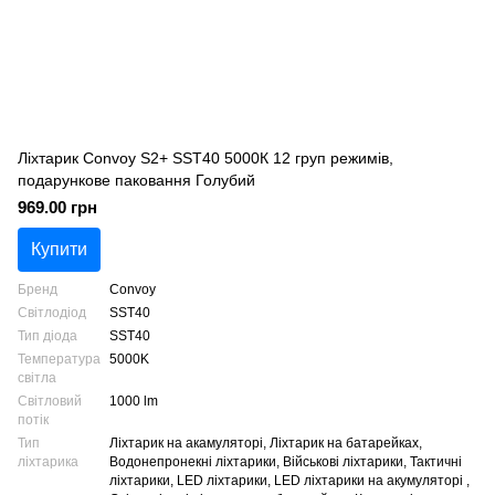
Ліхтарик Convoy S2+ SST40 5000К 12 груп режимів,
подарункове паковання Голубий
969.00 грн
Купити
Бренд
Convoy
Світлодіод
SST40
Тип діода
SST40
Температура
5000K
світла
Світловий
1000 lm
потік
Тип
Ліхтарик на акамуляторі, Ліхтарик на батарейках,
ліхтарика
Водонепронекні ліхтарики, Військові ліхтарики, Тактичні
ліхтарики, LED ліхтарики, LED ліхтарики на акумуляторі ,