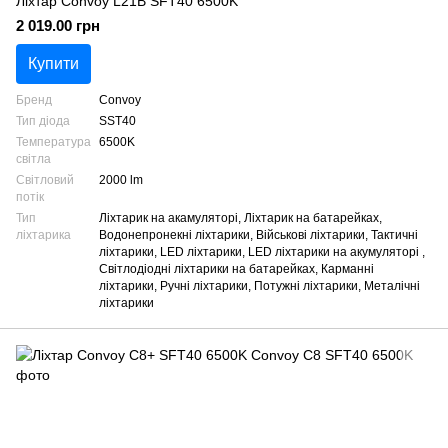
Ліхтар Convoy L21B SFT40 6500K
2 019.00 грн
Купити
Бренд
Convoy
Тип діода
SST40
Температура
6500K
світла
Світловий
2000 lm
потік
Тип
Ліхтарик на акамуляторі, Ліхтарик на батарейках,
ліхтарика
Водонепронекні ліхтарики, Військові ліхтарики, Тактичні
ліхтарики, LED ліхтарики, LED ліхтарики на акумуляторі ,
Світлодіодні ліхтарики на батарейках, Карманні
ліхтарики, Ручні ліхтарики, Потужні ліхтарики, Металічні
ліхтарики