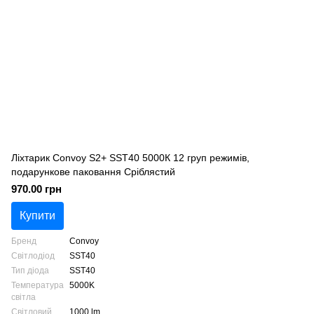
Ліхтарик Convoy S2+ SST40 5000К 12 груп режимів,
подарункове паковання Сріблястий
970.00 грн
Купити
Бренд
Convoy
Світлодіод
SST40
Тип діода
SST40
Температура
5000K
світла
Світловий
1000 lm