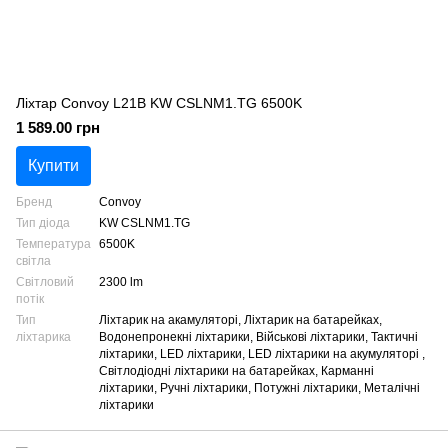
Ліхтар Convoy L21B KW CSLNM1.TG 6500K
1 589.00 грн
Купити
Бренд
Convoy
Тип діода
KW CSLNM1.TG
Температура
6500K
світла
Світловий
2300 lm
потік
Тип
Ліхтарик на акамуляторі, Ліхтарик на батарейках,
ліхтарика
Водонепронекні ліхтарики, Військові ліхтарики, Тактичні
ліхтарики, LED ліхтарики, LED ліхтарики на акумуляторі ,
Світлодіодні ліхтарики на батарейках, Карманні
ліхтарики, Ручні ліхтарики, Потужні ліхтарики, Металічні
ліхтарики