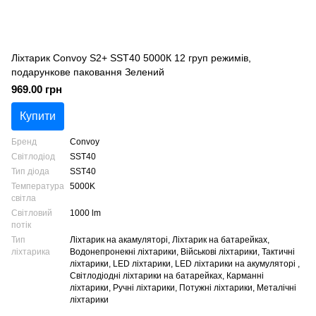
Ліхтарик Convoy S2+ SST40 5000К 12 груп режимів,
подарункове паковання Зелений
969.00 грн
Купити
Бренд
Convoy
Світлодіод
SST40
Тип діода
SST40
Температура
5000K
світла
Світловий
1000 lm
потік
Тип
Ліхтарик на акамуляторі, Ліхтарик на батарейках,
ліхтарика
Водонепронекні ліхтарики, Військові ліхтарики, Тактичні
ліхтарики, LED ліхтарики, LED ліхтарики на акумуляторі ,
Світлодіодні ліхтарики на батарейках, Карманні
ліхтарики, Ручні ліхтарики, Потужні ліхтарики, Металічні
ліхтарики