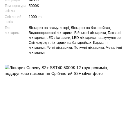
Температура
5000K
світла
Світловий
1000 lm
потік
Тип
Ліхтарик на акамуляторі, Ліхтарик на батарейках,
ліхтарика
Водонепронекні ліхтарики, Військові ліхтарики, Тактичні
ліхтарики, LED ліхтарики, LED ліхтарики на акумуляторі ,
Світлодіодні ліхтарики на батарейках, Карманні
ліхтарики, Ручні ліхтарики, Потужні ліхтарики, Металічні
ліхтарики