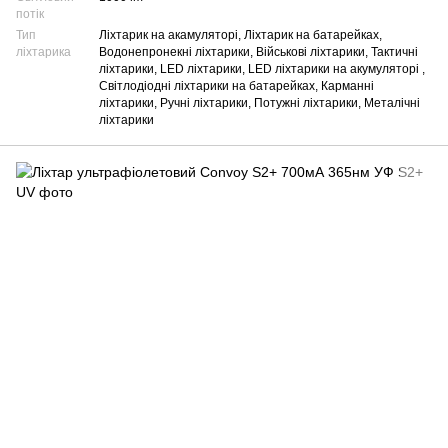
потік
Тип
Ліхтарик на акамуляторі, Ліхтарик на батарейках,
ліхтарика
Водонепронекні ліхтарики, Військові ліхтарики, Тактичні
ліхтарики, LED ліхтарики, LED ліхтарики на акумуляторі ,
Світлодіодні ліхтарики на батарейках, Карманні
ліхтарики, Ручні ліхтарики, Потужні ліхтарики, Металічні
ліхтарики