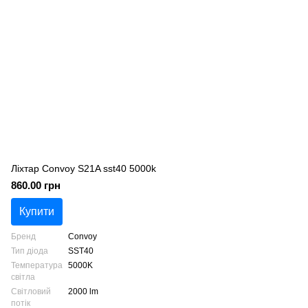
Ліхтар Convoy S21A sst40 5000k
860.00 грн
Купити
Бренд
Convoy
Тип діода
SST40
Температура
5000K
світла
Світловий
2000 lm
потік