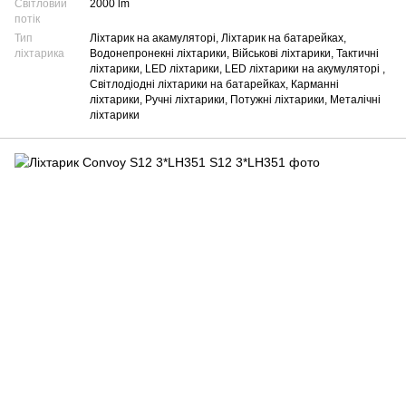
Світловий
2000 lm
потік
Тип
Ліхтарик на акамуляторі, Ліхтарик на батарейках,
ліхтарика
Водонепронекні ліхтарики, Військові ліхтарики, Тактичні
ліхтарики, LED ліхтарики, LED ліхтарики на акумуляторі ,
Світлодіодні ліхтарики на батарейках, Карманні
ліхтарики, Ручні ліхтарики, Потужні ліхтарики, Металічні
ліхтарики