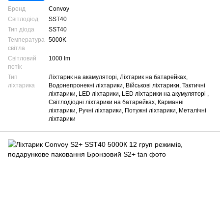
Бренд
Convoy
Світлодіод
SST40
Тип діода
SST40
Температура
5000K
світла
Світловий
1000 lm
потік
Тип
Ліхтарик на акамуляторі, Ліхтарик на батарейках,
ліхтарика
Водонепронекні ліхтарики, Військові ліхтарики, Тактичні
ліхтарики, LED ліхтарики, LED ліхтарики на акумуляторі ,
Світлодіодні ліхтарики на батарейках, Карманні
ліхтарики, Ручні ліхтарики, Потужні ліхтарики, Металічні
ліхтарики