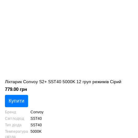
Ліхтарик Convoy S2+ SST40 5000K 12 груп режимів Сірий
779.00 грн
Купити
Бренд
Convoy
Світлодіод
SST40
Тип діода
SST40
Температура
5000K
світла