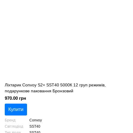
Ліхтарик Convoy S2+ SST40 5000К 12 груп режимів,
подарункове паковання Бронзовий
970.00 грн
Купити
Бренд
Convoy
Світлодіод
SST40
Тип діода
SST40