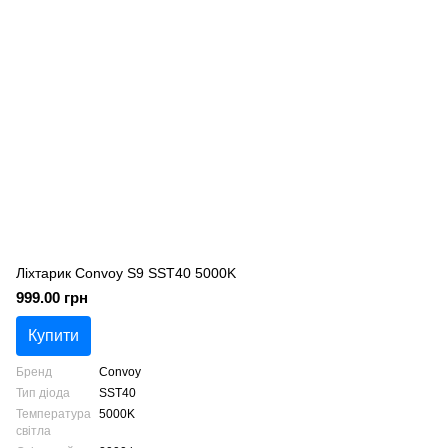
Ліхтарик Convoy S9 SST40 5000K
999.00 грн
Купити
Бренд
Convoy
Тип діода
SST40
Температура
5000K
світла