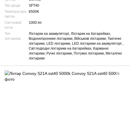
Тип діода
SFT40
Температура
6500K
світла
Світловий
1000 lm
потік
Тип
Ліхтарик на акамуляторі, Ліхтарик на батарейках,
ліхтарика
Водонепронекні ліхтарики, Військові ліхтарики, Тактичні
ліхтарики, LED ліхтарики, LED ліхтарики на акумуляторі ,
Світлодіодні ліхтарики на батарейках, Карманні
ліхтарики, Ручні ліхтарики, Потужні ліхтарики, Металічні
ліхтарики