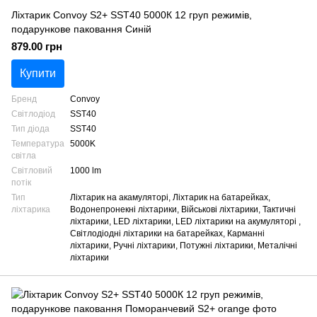
Ліхтарик Convoy S2+ SST40 5000К 12 груп режимів,
подарункове паковання Синій
879.00 грн
Купити
Бренд
Convoy
Світлодіод
SST40
Тип діода
SST40
Температура
5000K
світла
Світловий
1000 lm
потік
Тип
Ліхтарик на акамуляторі, Ліхтарик на батарейках,
ліхтарика
Водонепронекні ліхтарики, Військові ліхтарики, Тактичні
ліхтарики, LED ліхтарики, LED ліхтарики на акумуляторі ,
Світлодіодні ліхтарики на батарейках, Карманні
ліхтарики, Ручні ліхтарики, Потужні ліхтарики, Металічні
ліхтарики