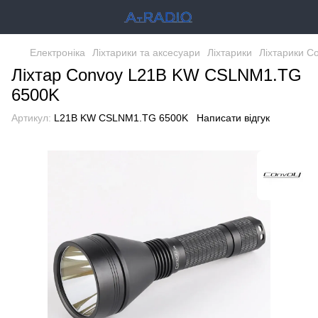
Електроніка
Ліхтарики та аксесуари
Ліхтарики
Ліхтарики C
Ліхтар Convoy L21B KW CSLNM1.TG
6500K
Артикул:
L21B KW CSLNM1.TG 6500K
Написати відгук