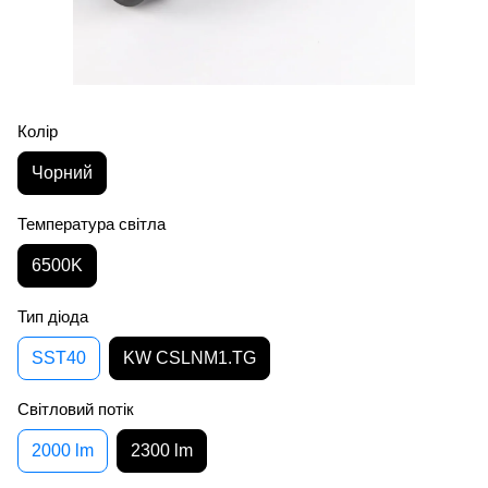
Колір
Чорний
Температура світла
6500K
Тип діода
SST40
KW CSLNM1.TG
Світловий потік
2000 lm
2300 lm