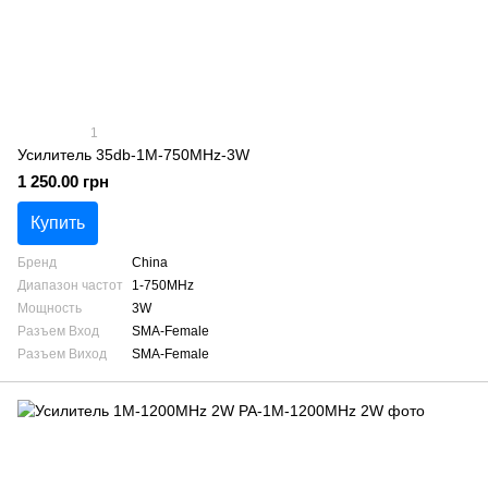
1
Усилитель 35db-1M-750MHz-3W
1 250.00 грн
Купить
Бренд
China
Диапазон частот
1-750MHz
Мощность
3W
Разъем Вход
SMA-Female
Разъем Виход
SMA-Female