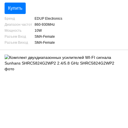
Купить
Бренд
EDUP Electronics
Диапазон частот
860-930MHz
Мощность
10W
Разъем Вход
SMA-Female
Разъем Виход
SMA-Female