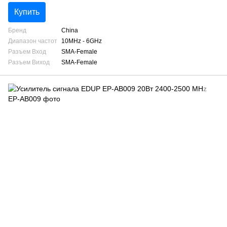
Купить
Бренд
China
Диапазон частот
10MHz - 6GHz
Разъем Вход
SMA-Female
Разъем Виход
SMA-Female