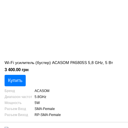
Wi-Fi усилитель (бустер) ACASOM PA5805S 5,8 GHz, 5 Вт
3 400.00 грн
Купить
Бренд
ACASOM
Диапазон частот
5.8GHz
Мощность
5W
Разъем Вход
SMA-Female
Разъем Виход
RP-SMA-Female