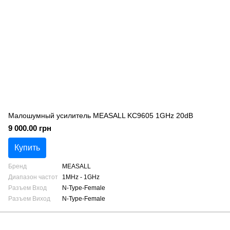
Малошумный усилитель MEASALL KC9605 1GHz 20dB
9 000.00 грн
Купить
Бренд
MEASALL
Диапазон частот
1MHz - 1GHz
Разъем Вход
N-Type-Female
Разъем Виход
N-Type-Female