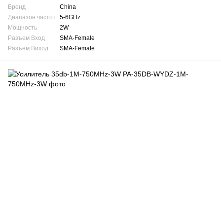
Бренд
China
Диапазон частот
5-6GHz
Мощность
2W
Разъем Вход
SMA-Female
Разъем Виход
SMA-Female