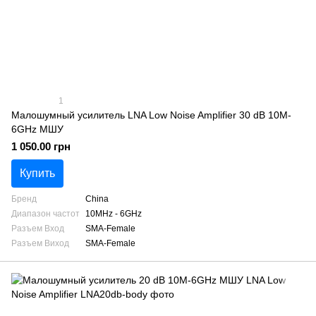
1
Малошумный усилитель LNA Low Noise Amplifier 30 dB 10M-
6GHz МШУ
1 050.00 грн
Купить
Бренд
China
Диапазон частот
10MHz - 6GHz
Разъем Вход
SMA-Female
Разъем Виход
SMA-Female