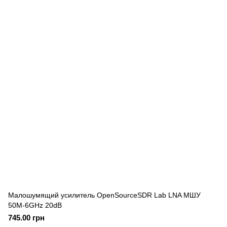
Малошумящий усилитель OpenSourceSDR Lab LNA МШУ
50M-6GHz 20dB
745.00 грн