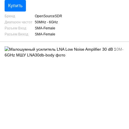
Купить
Бренд
OpenSourceSDR
Диапазон частот
50MHz - 6GHz
Разъем Вход
SMA-Female
Разъем Виход
SMA-Female