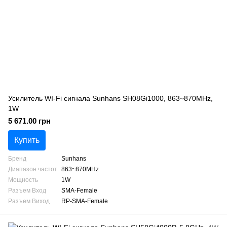
Усилитель WI-Fi сигнала Sunhans SH08Gi1000, 863~870MHz,
1W
5 671.00 грн
Купить
Бренд
Sunhans
Диапазон частот
863~870MHz
Мощность
1W
Разъем Вход
SMA-Female
Разъем Виход
RP-SMA-Female