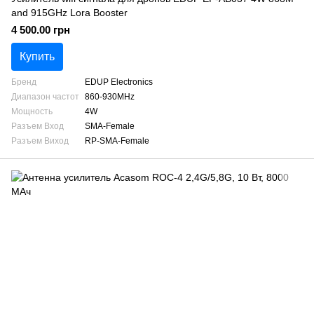
and 915GHz Lora Booster
4 500.00 грн
Купить
Бренд
EDUP Electronics
Диапазон частот
860-930MHz
Мощность
4W
Разъем Вход
SMA-Female
Разъем Виход
RP-SMA-Female