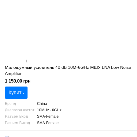
1
Малошумный усилитель 40 dB 10M-6GHz МШУ LNA Low Noise
Amplifier
1 150.00 грн
Купить
Бренд
China
Диапазон частот
10MHz - 6GHz
Разъем Вход
SMA-Female
Разъем Виход
SMA-Female