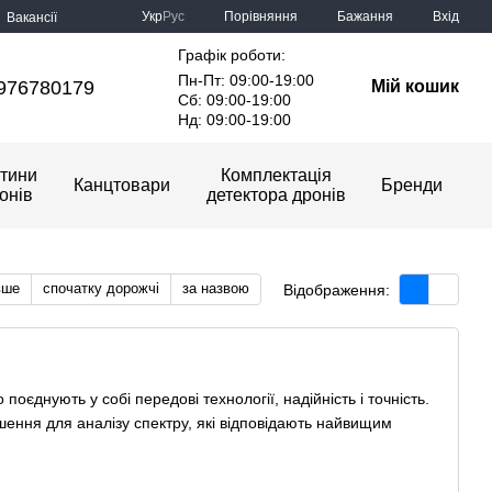
Порівняння
Укр
Рус
Бажання
Вхід
Вакансії
Графік роботи:
Пн-Пт: 09:00-19:00
976780179
Мій кошик
Сб: 09:00-19:00
Нд: 09:00-19:00
тини
Комплектація
Канцтовари
Бренди
онів
детектора дронів
вше
спочатку дорожчі
за назвою
Відображення:
оєднують у собі передові технології, надійність і точність.
ення для аналізу спектру, які відповідають найвищим