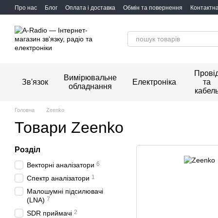
Перейти до основного контенту
Про нас
Блог
Оплата і доставка
Обмін та повернення
Контактн
Прові
Вимірювальне
Зв'язок
Електроніка
та
обладнання
кабел
Головна
Zeenko
Товари Zeenko
Розділ
6
Векторні аналізатори
1
Спектр аналізатори
Малошумні підсилювачі
7
(LNA)
2
SDR приймачі