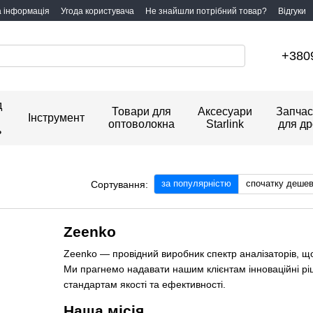
а інформація
Угода користувача
Не знайшли потрібний товар?
Відгуки
+380
д
Товари для
Аксесуари
Запчас
Інструмент
оптоволокна
Starlink
для др
ь
за популярністю
спочатку деше
Сортування:
Zeenko
Zeenko — провідний виробник спектр аналізаторів, що п
Ми прагнемо надавати нашим клієнтам інноваційні ріш
стандартам якості та ефективності.
Наша місія