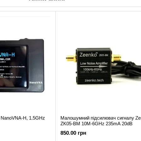
Місія Zeenko полягає в тому, щоб надавати найсучасн
професіоналам у різних галузях досягати точних резул
Наші продукти
Ми пропонуємо широкий асортимент спектр аналізаторі
простотою використання. Наші продукти включають:
Портативні спектр аналізатори: компактні рішення
Стаціонарні спектр аналізатори: потужні пристрої
Спеціалізовані спектр аналізатори: для конкретних
Наші цінності
Інновації: Постійний розвиток та впровадження но
Якість: Використання високоякісних матеріалів і к
нашої продукції.
р NanoVNA-H, 1.5GHz
Малошумний підсилювач сигналу Ze
Точність: Забезпечення максимальної точності в
ZK05-BM 10M-6GHz 235mA 20dB
Чому обирають нас?
850.00 грн