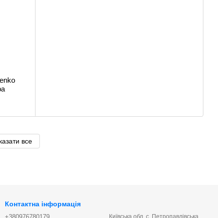
enko
ра
казати все
Контактна інформація
+380976780179
Київська обл. с. Петропавлівська