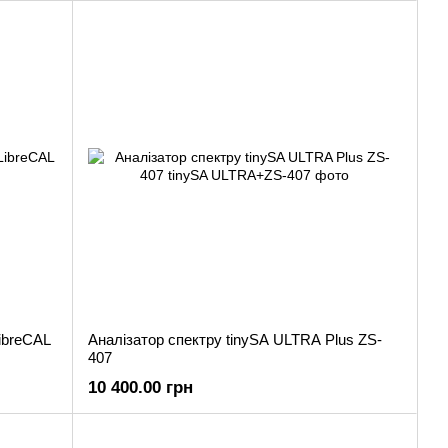
нтроль якості, що гарантує їхню надійність у будь-яких
оналюються, щоб відповідати сучасним вимогам і стандартам.
ibreCAL
Аналізатор спектру tinySA ULTRA Plus ZS-
407
10 400.00 грн