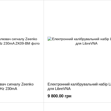
Надійність: Продукти Zeenko проходять суворий ко
умовах.
Інноваційність: Наші аналізатори постійно вдоск
ач сигналу Zeenko
Електронний калібрувальний набір L
GHz 230mA
для LibreVNA
9 800.00 грн