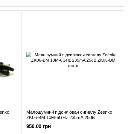
іші інструменти для спектрального аналізу, допомагаючи
ьтатів і підвищувати ефективність їхньої роботи.
в, які відрізняються високою точністю, швидкістю та
 для мобільного використання.
 для лабораторій та промислових застосувань.
 галузей, таких як телекомунікації, наука та дослідження.
вітніх технологій для задоволення потреб ринку.
омпонентів для забезпечення надійності та довговічності
enko
Малошумний підсилювач сигналу Zeenko
имірювань для досягнення найкращих результатів.
ZK06-BM 10M-6GHz 235mA 25dB
950.00 грн