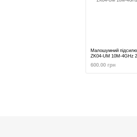
Малошумний підсилюв
ZK04-UM 10M-4GHz 
600.00 грн