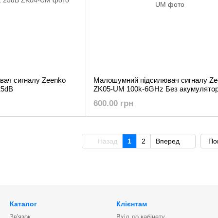
ач сигналу Zeenko
Малошумний підсилювач сигналу Ze
25dB
ZK05-UM 100k-6GHz Без акумулято
600.00 грн
Назад
1
2
Вперед
По
Каталог
Клієнтам
Зв'язок
Вхід до кабінету