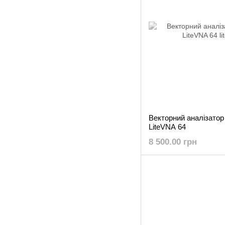
Векторний аналізато
LiteVNA 64
8 500.00 грн