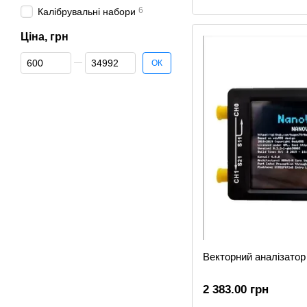
6
Калібрувальні набори
Ціна, грн
Від Ціна, грн
До Ціна, грн
ОК
Векторний аналізато
2 383.00 грн