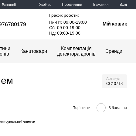
Порівняння
Укр
Рус
Бажання
Вхід
Вакансії
Графік роботи:
Пн-Пт: 09:00-19:00
976780179
Мій кошик
Сб: 09:00-19:00
Нд: 09:00-19:00
тини
Комплектація
Канцтовари
Бренди
онів
детектора дронів
лем
Артикул
CC107T3
Порівняти
В бажання
опичувальної знижки