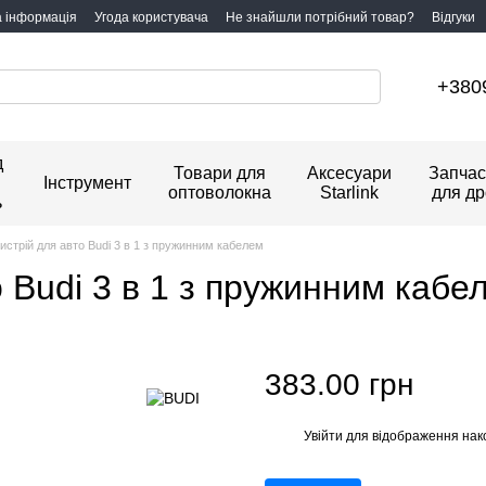
а інформація
Угода користувача
Не знайшли потрібний товар?
Відгуки
+380
д
Товари для
Аксесуари
Запчас
Інструмент
оптоволокна
Starlink
для др
ь
истрій для авто Budi 3 в 1 з пружинним кабелем
 Budi 3 в 1 з пружинним кабе
383.00 грн
Увійти
для відображення нак
%