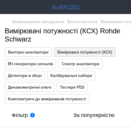
Вимірювальне обладнання
Високочастотне
Вимірювачі пот
Вимірювачі потужності (КСХ) Rohde
Schwarz
Векторні аналізатори
Вимірювачі потужності (КСХ)
ВЧ генератори сигналів
Спектр аналізатори
Детектори в зборі
Калібрувальні набори
Динамометричні ключі
Тестери РЕБ
Комплектуючі до вимірювачів потужності
Фільтр
За популярністю
1