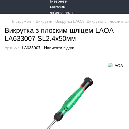
Інструмент
Викрутки
Викрутки LAOA
Викрутка з плоским 
Викрутка з плоским шліцем LAOA
LA633007 SL2.4x50мм
Артикул:
LA633007
Написати відгук