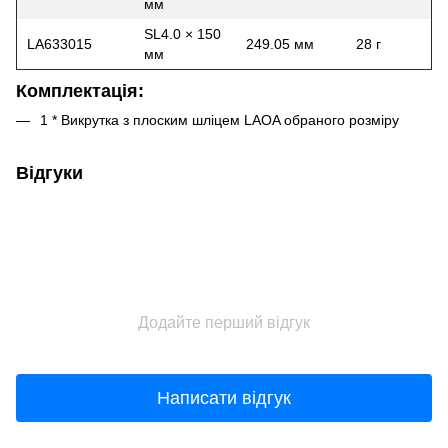
мм
SL4.0 × 150
LA633015
249.05 мм
28 г
мм
Комплектація:
1 * Викрутка з плоским шліцем LAOA обраного розміру
Відгуки
Додайте перший відгук
Написати відгук