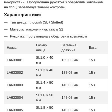
використанні. Прогумована рукоятка з обертовим ковпачком
на торці забезпечує точний контроль.
Характеристики:
Тип шліца: плоский (SL / Slotted)
Матеріал наконечника: сталь S2
Рукоятка: прогумована з обертовим ковпачком
Розмір
Загальна
Назва
Вага
шліца
довжина
SL1.0 × 40
LA633001
139.05 мм
15 г
мм
SL1.2 × 40
LA633002
139.05 мм
15 г
мм
SL1.4 × 50
LA633003
149.05 мм
15 г
мм
SL1.6 × 50
LA633004
149.05 мм
15 г
мм
SL1.8 × 50
LA633005
149.05 мм
15 г