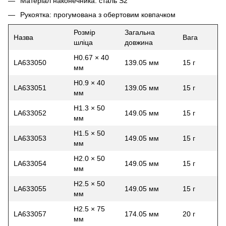
Матеріал наконечника: сталь S2
Рукоятка: прогумована з обертовим ковпачком
Розмір
Загальна
Назва
Вага
шліца
довжина
H0.67 × 40
LA633050
139.05 мм
15 г
мм
H0.9 × 40
LA633051
139.05 мм
15 г
мм
H1.3 × 50
LA633052
149.05 мм
15 г
мм
H1.5 × 50
LA633053
149.05 мм
15 г
мм
H2.0 × 50
LA633054
149.05 мм
15 г
мм
H2.5 × 50
LA633055
149.05 мм
15 г
мм
H2.5 × 75
LA633057
174.05 мм
20 г
мм