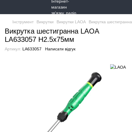
Інструмент
Викрутки
Викрутки LAOA
Викрутка шестигранн
Викрутка шестигранна LAOA
LA633057 H2.5x75мм
Артикул:
LA633057
Написати відгук