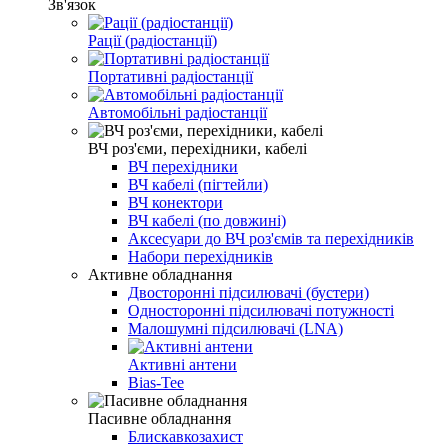
Зв'язок
Рації (радіостанції)
Портативні радіостанції
Автомобільні радіостанції
ВЧ роз'єми, перехідники, кабелі
ВЧ перехідники
ВЧ кабелі (пігтейли)
ВЧ конектори
ВЧ кабелі (по довжині)
Аксесуари до ВЧ роз'ємів та перехідників
Набори перехідників
Активне обладнання
Двосторонні підсилювачі (бустери)
Односторонні підсилювачі потужності
Малошумні підсилювачі (LNA)
Активні антени
Bias-Tee
Пасивне обладнання
Блискавкозахист