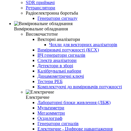
SDR приймачі
Ретранслятори
Радіоелектронна боротьба
Генератори сигналу
Вимірювальне обладнання
Високочастотне
Векторні аналізатори
Чохли для векторних аналізаторів
Вимірювачі потужності (КСХ)
ВЧ генератори сигналів
Спектр аналізатори
Детектори в зборі
Калібрувальні набори
Динамометричні ключі
Тестери РЕБ
Комплектуючі до вимірювачів потужності
Електричне
Лабораторні блоки живлення (ЛБЖ)
Мультиметри
Мегаомметри
Осцилограф
Генератори сигналів
Електричне - Цифрове навантаження