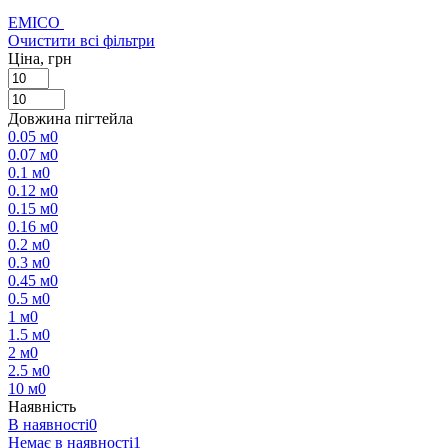
EMICO
Очистити всі фільтри
Ціна, грн
Довжина пігтейла
0.05 м
0
0.07 м
0
0.1 м
0
0.12 м
0
0.15 м
0
0.16 м
0
0.2 м
0
0.3 м
0
0.45 м
0
0.5 м
0
1 м
0
1.5 м
0
2 м
0
2.5 м
0
10 м
0
Наявність
В наявності
0
Немає в наявності
1