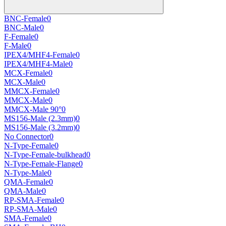
BNC-Female
0
BNC-Male
0
F-Female
0
F-Male
0
IPEX4/MHF4-Female
0
IPEX4/MHF4-Male
0
MCX-Female
0
MCX-Male
0
MMCX-Female
0
MMCX-Male
0
MMCX-Male 90°
0
MS156-Male (2.3mm)
0
MS156-Male (3.2mm)
0
No Connector
0
N-Type-Female
0
N-Type-Female-bulkhead
0
N-Type-Female-Flange
0
N-Type-Male
0
QMA-Female
0
QMA-Male
0
RP-SMA-Female
0
RP-SMA-Male
0
SMA-Female
0