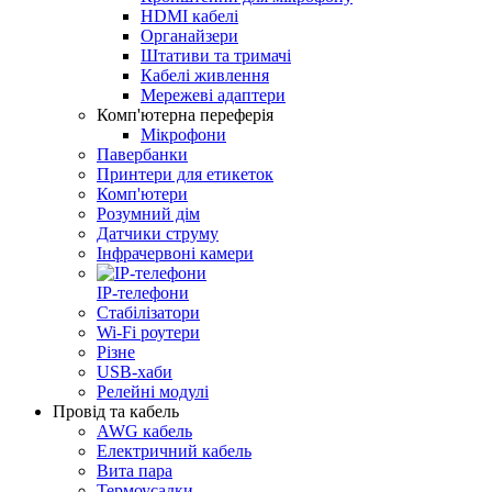
HDMI кабелі
Органайзери
Штативи та тримачі
Кабелі живлення
Мережеві адаптери
Комп'ютерна переферія
Мікрофони
Павербанки
Принтери для етикеток
Комп'ютери
Розумний дім
Датчики струму
Інфрачервоні камери
IP-телефони
Стабілізатори
Wi‑Fi роутери
Різне
USB-хаби
Релейні модулі
Провід та кабель
AWG кабель
Електричний кабель
Вита пара
Термоусадки