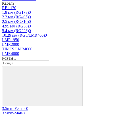
Кабель
RF1.13
0
1.8 мм (RG178)
0
2.2 мм (RG405)
0
2.5 мм (RG316)
0
4.95 мм (RG58)
0
5.4 мм (RG223)
0
10.29 мм (RG8/LMR400)
0
LMR195
0
LMR200
0
TIMES LMR400
0
LMR400
0
Роз'єм 1
3.5mm-Female
0
3.5mm-Male
0