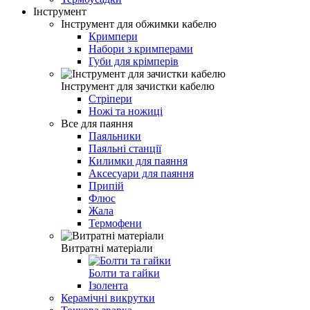
Інструмент
Інструмент для обжимки кабелю
Кримпери
Набори з кримперами
Губи для крімперів
Інструмент для зачистки кабелю
Стріпери
Ножі та ножиці
Все для паяння
Паяльники
Паяльні станції
Килимки для паяння
Аксесуари для паяння
Припій
Флюс
Жала
Термофени
Витратні матеріали
Болти та гайки
Ізолента
Керамічні викрутки