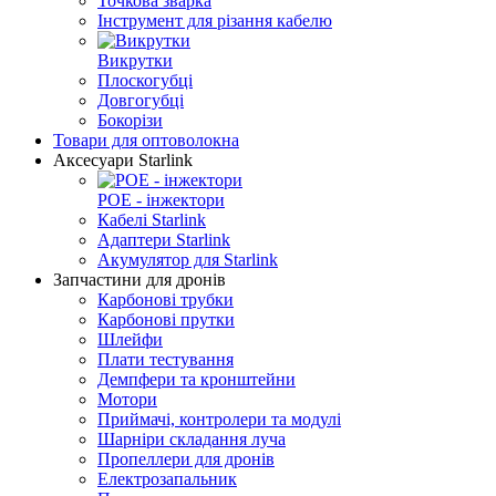
Точкова зварка
Інструмент для різання кабелю
Викрутки
Плоскогубці
Довгогубці
Бокорізи
Товари для оптоволокна
Аксесуари Starlink
POE - інжектори
Кабелі Starlink
Адаптери Starlink
Aкумулятор для Starlink
Запчастини для дронів
Карбонові трубки
Карбонові прутки
Шлейфи
Плати тестування
Демпфери та кронштейни
Мотори
Приймачі, контролери та модулі
Шарніри складання луча
Пропеллери для дронів
Електрозапальник