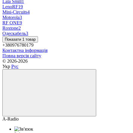
Lala Smill
1
LenoRF
19
Mini-Circuits
4
Motorola
3
RF ONE
9
Roxtone
2
Одескабель
3
Показати 1 товар
+380976780179
Контактна інформація
Повна версія сайту
© 2026-2026
Укр
Рус
A-Radio