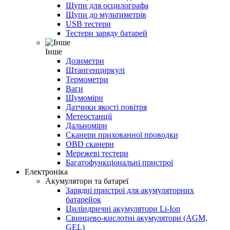
Щупи для осцилографа
Щупи до мультиметрів
USB тестери
Тестери заряду батарей
Інше
Дозиметри
Штангенциркулі
Термометри
Ваги
Шумоміри
Датчики якості повітря
Метеостанції
Дальноміри
Сканери прихованної проводки
OBD сканери
Мережеві тестери
Багатофункціональні пристрої
Електроніка
Акумулятори та батареї
Зарядні пристрої для акумуляторних
батарейок
Циліндричні акумулятори Li-Ion
Свинцево-кислотні акумулятори (AGM,
GEL)