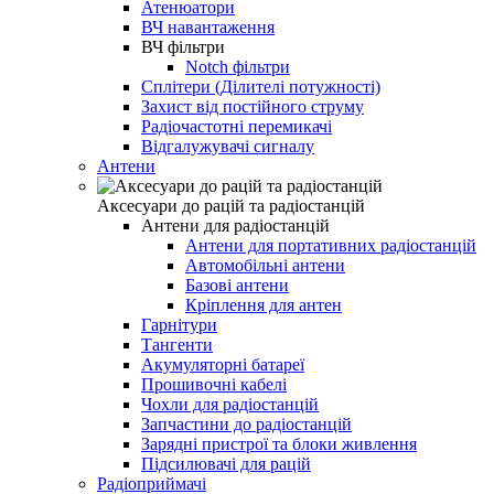
Атенюатори
ВЧ навантаження
ВЧ фільтри
Notch фільтри
Сплітери (Ділителі потужності)
Захист від постійного струму
Радіочастотні перемикачі
Відгалужувачі сигналу
Антени
Аксесуари до рацій та радіостанцій
Антени для радіостанцій
Антени для портативних радіостанцій
Автомобільні антени
Базові антени
Кріплення для антен
Гарнітури
Тангенти
Акумуляторні батареї
Прошивочні кабелі
Чохли для радіостанцій
Запчастини до радіостанцій
Зарядні пристрої та блоки живлення
Підсилювачі для рацій
Радіоприймачі