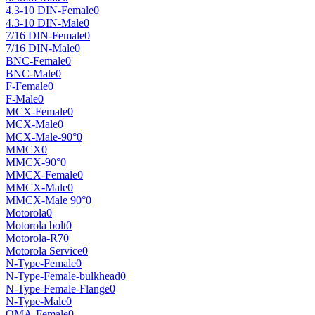
4.3-10 DIN-Female
0
4.3-10 DIN-Male
0
7/16 DIN-Female
0
7/16 DIN-Male
0
BNC-Female
0
BNC-Male
0
F-Female
0
F-Male
0
MCX-Female
0
MCX-Male
0
MCX-Male-90°
0
MMCX
0
MMCX-90°
0
MMCX-Female
0
MMCX-Male
0
MMCX-Male 90°
0
Motorola
0
Motorola bolt
0
Motorola-R7
0
Motorola Service
0
N-Type-Female
0
N-Type-Female-bulkhead
0
N-Type-Female-Flange
0
N-Type-Male
0
QMA-Female
0