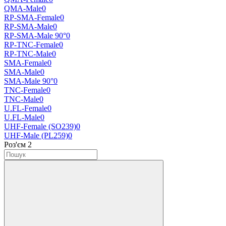
QMA-Male
0
RP-SMA-Female
0
RP-SMA-Male
0
RP-SMA-Male 90°
0
RP-TNC-Female
0
RP-TNC-Male
0
SMA-Female
0
SMA-Male
0
SMA-Male 90°
0
TNC-Female
0
TNC-Male
0
U.FL-Female
0
U.FL-Male
0
UHF-Female (SO239)
0
UHF-Male (PL259)
0
Роз'єм 2