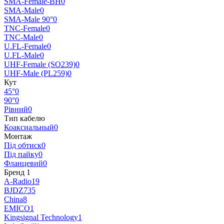
SMA-Female-BH
0
SMA-Male
0
SMA-Male 90°
0
TNC-Female
0
TNC-Male
0
U.FL-Female
0
U.FL-Male
0
UHF-Female (SO239)
0
UHF-Male (PL259)
0
Кут
45°
0
90°
0
Рівний
0
Тип кабелю
Коаксиальный
0
Монтаж
Під обтиск
0
Під пайку
0
Фланцевий
0
Бренд
‍
1
A-Radio
19
BJDZ
735
China
8
EMICO
1
Kingsignal Technology
1