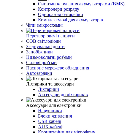
Системи керування акумуляторами (BMS)
Контролери розряду
Одноразові батарейки
Комплектуючі для акумуляторів
Чіпи (мікросхеми)
Перетворювачі напруги
COB світлодіоди
З'єднувальні дроти
Запобіжники
Низьковольтні роз'єми
Силові роз'єми
Пасивне мережеве обладнання
Автозарядки
Ліхтарики та аксесуари
Ліхтарики
Аксесуари до ліхтариків
Аксесуари для електроніки
Навушники
Блоки живлення
USB кабелі
AUX кабелі
Кронштейни для мікрофону