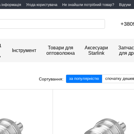
а інформація
Угода користувача
Не знайшли потрібний товар?
Відгуки
+380
д
Товари для
Аксесуари
Запчас
Інструмент
оптоволокна
Starlink
для др
ь
за популярністю
спочатку деше
Сортування: