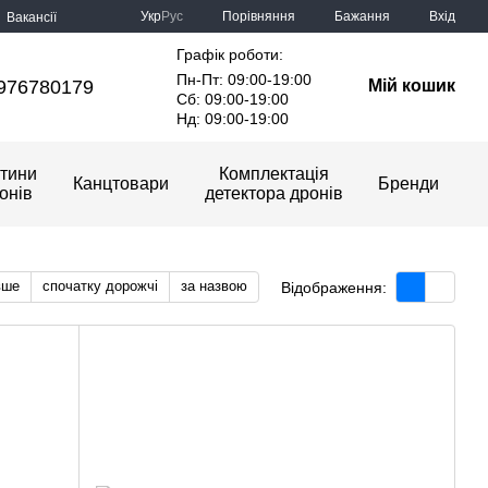
Порівняння
Укр
Рус
Бажання
Вхід
Вакансії
Графік роботи:
Пн-Пт: 09:00-19:00
976780179
Мій кошик
Сб: 09:00-19:00
Нд: 09:00-19:00
тини
Комплектація
Канцтовари
Бренди
онів
детектора дронів
вше
спочатку дорожчі
за назвою
Відображення: