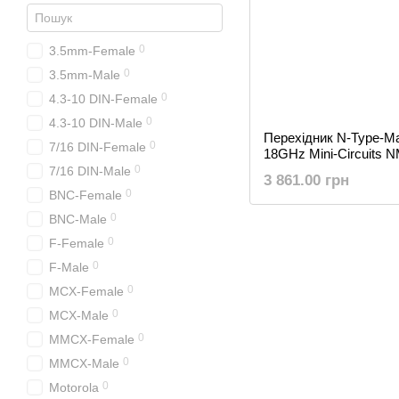
0
3.5mm-Female
0
3.5mm-Male
0
4.3-10 DIN-Female
0
4.3-10 DIN-Male
Перехідник N-Type-M
0
7/16 DIN-Female
18GHz Mini-Circuits 
0
7/16 DIN-Male
3 861.00 грн
0
BNC-Female
0
BNC-Male
0
F-Female
0
F-Male
0
MCX-Female
0
MCX-Male
0
MMCX-Female
0
MMCX-Male
0
Motorola