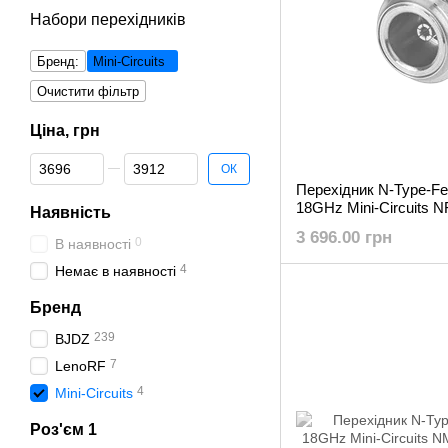
Набори перехідників
Бренд:
Mini-Circuits
Очистити фільтр
Ціна, грн
Від Ціна, грн
До Ціна, грн
ОК
Перехідник N-Type-F
18GHz Mini-Circuits 
Наявність
3 696.00 грн
0
В наявності
4
Немає в наявності
Бренд
239
BJDZ
7
LenoRF
4
Mini-Circuits
Роз'єм 1