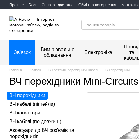
Перейти до основного контенту
Про нас
Блог
Оплата і доставка
Обмін та повернення
Контактн
Прові
Вимірювальне
Зв'язок
Електроніка
та
обладнання
кабел
Головна
Зв'язок
ВЧ роз'єми, перехідники, кабелі
ВЧ перехідники
ВЧ перехідники Mini-Circuits
ВЧ перехідники
ВЧ кабелі (пігтейли)
ВЧ конектори
ВЧ кабелі (по довжині)
Аксесуари до ВЧ роз'ємів та
перехідників