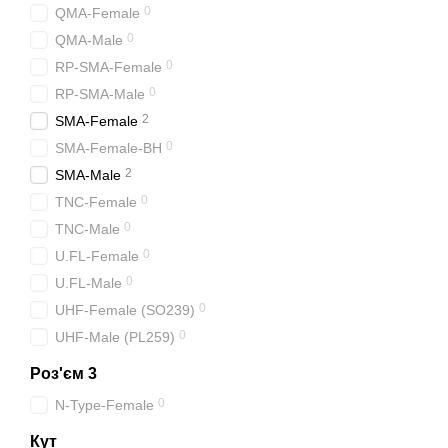
0
QMA-Female
0
QMA-Male
0
RP-SMA-Female
0
RP-SMA-Male
2
SMA-Female
0
SMA-Female-BH
2
SMA-Male
0
TNC-Female
0
TNC-Male
0
U.FL-Female
0
U.FL-Male
0
UHF-Female (SO239)
0
UHF-Male (PL259)
Роз'єм 3
0
N-Type-Female
Кут