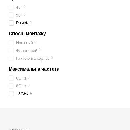
0
45°
0
90°
4
Рівний
Спосіб монтажу
0
Навісний
0
Фланцевий
0
Гайкою на корпус
Максимальна частота
0
6GHz
0
8GHz
4
18GHz