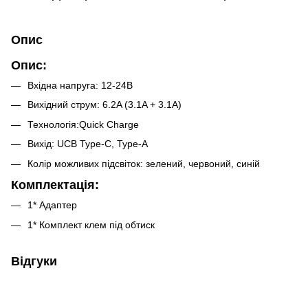
Опис
Опис:
Вхідна напруга: 12-24В
Вихідний струм: 6.2A (3.1A + 3.1A)
Технологія:Quick Charge
Вихід: UCB Type-C, Type-А
Колір можливих підсвіток: зелений, червоний, синій
Комплектація:
1* Адаптер
1* Комплект клем під обтиск
Відгуки