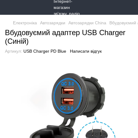
Електроніка
Автозарядки
Автозарядки China
Вбудовуємий 
Вбудовуємий адаптер USB Charger
(Синій)
Артикул:
USB Charger PD Blue
Написати відгук