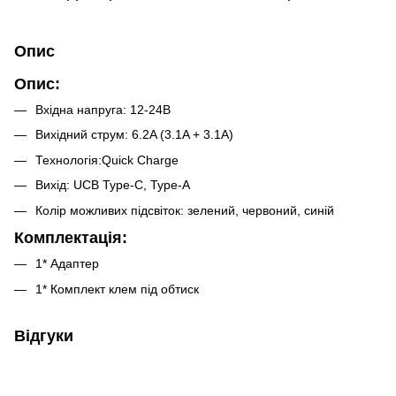
Опис
Опис:
Вхідна напруга: 12-24В
Вихідний струм: 6.2A (3.1A + 3.1A)
Технологія:Quick Charge
Вихід: UCB Type-C, Type-А
Колір можливих підсвіток: зелений, червоний, синій
Комплектація:
1* Адаптер
1* Комплект клем під обтиск
Відгуки