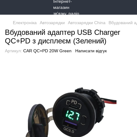
Електроніка
Автозарядки
Автозарядки China
Вбудований а
Вбудований адаптер USB Charger
QC+PD з дисплеєм (Зелений)
Артикул:
CAR QC+PD 20W Green
Написати відгук