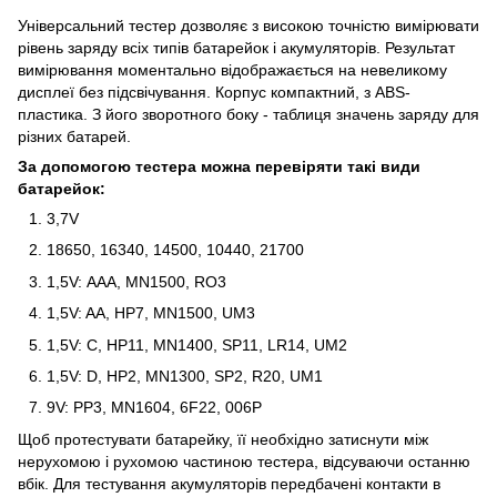
Універсальний тестер дозволяє з високою точністю вимірювати
рівень заряду всіх типів батарейок і акумуляторів. Результат
вимірювання моментально відображається на невеликому
дисплеї без підсвічування. Корпус компактний, з ABS-
пластика. З його зворотного боку - таблиця значень заряду для
різних батарей.
За допомогою тестера можна перевіряти такі види
батарейок:
3,7V
18650, 16340, 14500, 10440, 21700
1,5V: ААА, MN1500, RO3
1,5V: AA, HP7, MN1500, UM3
1,5V: C, HP11, MN1400, SP11, LR14, UM2
1,5V: D, HP2, MN1300, SP2, R20, UM1
9V: PP3, MN1604, 6F22, 006P
Щоб протестувати батарейку, її необхідно затиснути між
нерухомою і рухомою частиною тестера, відсуваючи останню
вбік. Для тестування акумуляторів передбачені контакти в