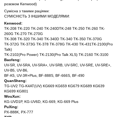
розємом Kenwood)
Сумісна з такими раціями:
СУМІСНІСТЬ З ІНШИМИ МОДЕЛЯМИ:
Kenwood:
TK-208 TK-220 TK-240 TK-240DTK-248 TK-250 TK-260 TK-
260G TK-270 TK-270G
TK-308 TK-320 TK-340 TK-340D TK-340 TK-350 TK-370G
TК-372G TK-373G TK-378 TK-378G TK-430 TK-431TK-2100(Pro
Talk)
TK-2102(Pro Power) TK-2130(Pro Talk XLS) TK-2160 TK-3100
Baofeng:
UV-5R, UV-5RA, UV-5RA+, UV-5RB, UV-5RC, UV-5RE, UV-5RE+,
UV-B5, UV-B6,
BF-K5, UV-3R+Plus, BF-888S, BF-666S, BF-490
QuanSheng:
TG-UV2 TG-K4AT(UV) KG669 KG659 KG679 KG689 KG639
KG699 KG801
WouXun:
KG-UVD1P, KG-UV6D, KG-669, KG-669 Plus
PuXing:
PX-888K, PX-777