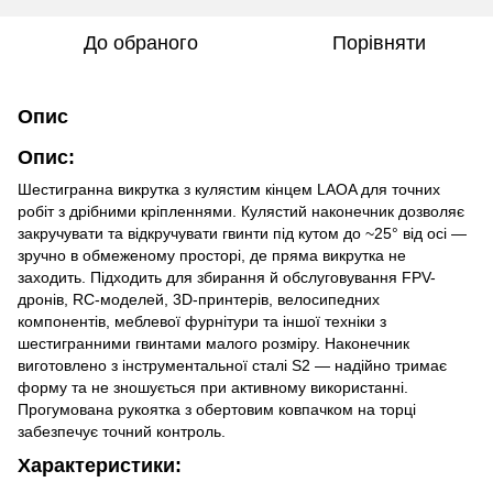
До обраного
Порівняти
Опис
Опис:
Шестигранна викрутка з кулястим кінцем LAOA для точних
робіт з дрібними кріпленнями. Кулястий наконечник дозволяє
закручувати та відкручувати гвинти під кутом до ~25° від осі —
зручно в обмеженому просторі, де пряма викрутка не
заходить. Підходить для збирання й обслуговування FPV-
дронів, RC-моделей, 3D-принтерів, велосипедних
компонентів, меблевої фурнітури та іншої техніки з
шестигранними гвинтами малого розміру. Наконечник
виготовлено з інструментальної сталі S2 — надійно тримає
форму та не зношується при активному використанні.
Прогумована рукоятка з обертовим ковпачком на торці
забезпечує точний контроль.
Характеристики: