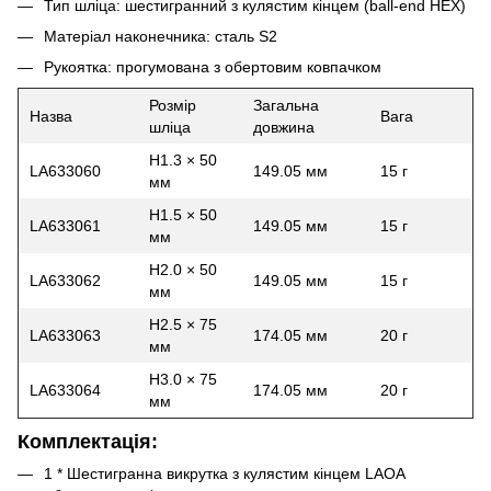
Тип шліца: шестигранний з кулястим кінцем (ball-end HEX)
Матеріал наконечника: сталь S2
Рукоятка: прогумована з обертовим ковпачком
Розмір
Загальна
Назва
Вага
шліца
довжина
H1.3 × 50
LA633060
149.05 мм
15 г
мм
H1.5 × 50
LA633061
149.05 мм
15 г
мм
H2.0 × 50
LA633062
149.05 мм
15 г
мм
H2.5 × 75
LA633063
174.05 мм
20 г
мм
H3.0 × 75
LA633064
174.05 мм
20 г
мм
Комплектація:
1 * Шестигранна викрутка з кулястим кінцем LAOA