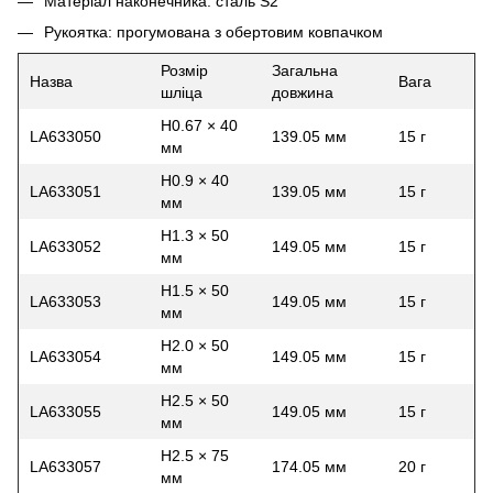
Матеріал наконечника: сталь S2
Рукоятка: прогумована з обертовим ковпачком
Розмір
Загальна
Назва
Вага
шліца
довжина
H0.67 × 40
LA633050
139.05 мм
15 г
мм
H0.9 × 40
LA633051
139.05 мм
15 г
мм
H1.3 × 50
LA633052
149.05 мм
15 г
мм
H1.5 × 50
LA633053
149.05 мм
15 г
мм
H2.0 × 50
LA633054
149.05 мм
15 г
мм
H2.5 × 50
LA633055
149.05 мм
15 г
мм
H2.5 × 75
LA633057
174.05 мм
20 г
мм